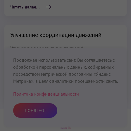
Читать далее...
Улучшение координации движений
Улучшение координации движений
– один из
эффектов Кундалини Йоги, относящийся к категории
Продолжая использовать сайт, Вы соглашаетесь с
«Головной мозг». Развить мышечную координацию
обработкой персональных данных, собираемых
вам помогут крийи, медитации и другие практики
посредством метрической программы «Яндекс
Кундалини Йоги, представленные в данном разделе.
Метрика», в целях аналитики посещаемости сайта.
Читать далее...
Политика конфиденциальности
ПОНЯТНО!
Практика
Избранное
Поиск
Профиль
KUNDALINI.LOVE