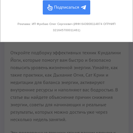
Подписаться
Читать далее...
Реклама: ИП Фунбаю Олег Сергеевич (ИНН 643908114874 ОГРНИП
321645700011461)
Увеличение уровня энергии
Откройте подборку эффективных техник Кундалини
Йоги, которые помогут вам быстро и безопасно
повысить уровень жизненной энергии. Узнайте, как
такие практики, как Дыхание Огня, Сат Крии и
медитации для баланса энергии, активируют
внутренние ресурсы и наполняют вас бодростью. В
статье вы найдете объяснение причин снижения
энергии, советы для начинающих и реальные
результаты, которых можно достичь уже через
несколько недель занятий.
Эти проверенные техники станут вашим ключом к