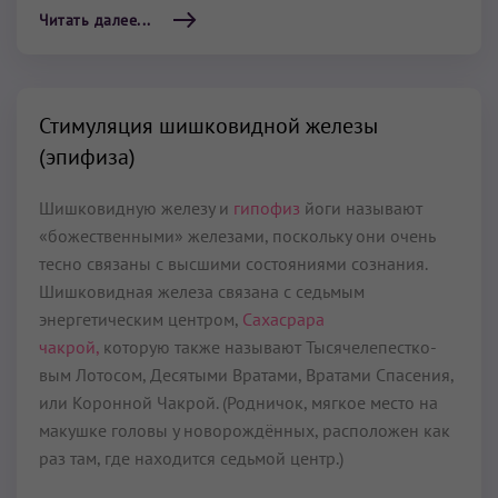
Читать далее...
Стимуляция шишковидной железы
(эпифиза)
Шишковидную железу и
гипофиз
йоги называют
«божественными» железами, поскольку они очень
тесно связаны с высшими состояниями сознания.
Шишковидная железа связана с седьмым
энергетическим цент­ром,
Сахасрара
чакрой,
которую также называют Тысячелепестко­
вым Лотосом, Десятыми Вратами, Вратами Спасения,
или Ко­ронной Чакрой. (Родничок, мягкое место на
макушке головы у ново­рождённых, расположен как
раз там, где находится седьмой центр.)