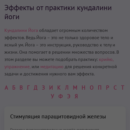
Эффекты от практики кундалини
йоги
Кундалини Йога
обладает огромным количеством
эффектов. Ведь Йога – это не только здоровое тело и
ясный ум. Йога – это инструкция, руководство к телу и
жизни. Она помогает в решении множества вопросов. В
этом разделе вы можете подобрать практику:
крийю,
упражнение,
или
медитацию
для решения конкретной
задачи и достижения нужного вам эффекта.
А
Б
В
Г
Д
З
И
К
Л
М
Н
О
П
Р
С
Т
У
Ф
Э
Я
Стимуляция паращитовидной железы
Гормон паращитовидных желёз регулирует