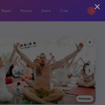
×
Видео
Музыка
Книги
О нас
×
›
Реклама