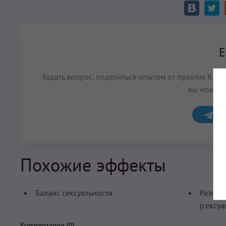
Е
Задать вопрос, поделиться опытом от практик Кун
вы можете
Обс
Похожие эффекты
Баланс сексуальности
Развит
(сексуа
Комментарии (
0
)