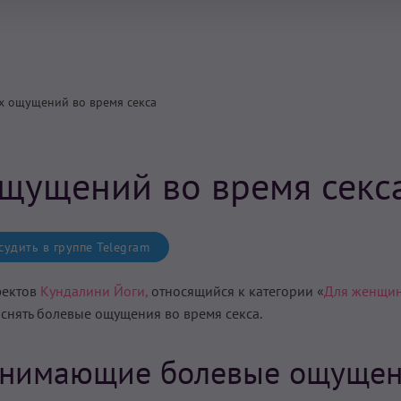
х ощущений во время секса
щущений во время секс
удить в группе Telegram
фектов
Кундалини Йоги,
относящийся к категории «
Для женщи
м
снять болевые ощущения во время секса
.
 Снимающие болевые ощуще