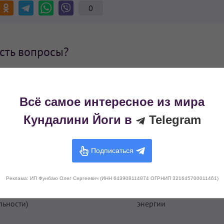
0
сть вопросы?
далини Йоги с эффектом «Снятие болевых ощущений во время 
 в нашей группе в Telegram:
Всё самое интересное из мира
удить в группе Telegram
Кундалини Йоги в
Telegram
Подписаться
Реклама: ИП Фунбаю Олег Сергеевич (ИНН 643908114874 ОГРНИП 321645700011461)
ие чувствительности
Трансформация сексуал
льности)
энергии