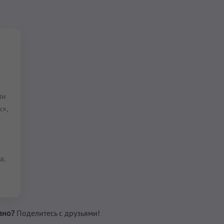
ли
к»,
а.
зно?
Поделитесь с друзьями!