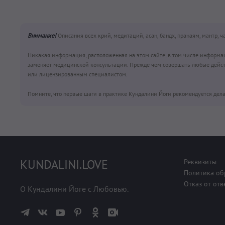
Внимание!
Описания всех крий, медитаций, асан, бандх, пранаям, мантр, 
Никакая информация, расположенная на этом сайте, в том числе информа
заменяет медицинской консультации. Прежде чем совершать любые дейст
или лицензированным специалистом.
Помните, что первые шаги в практике Кундалини Йоги рекомендуется дела
KUNDALINI.LOVE
Реквизиты
Политика об
Отказ от отв
О Кундалини Йоге с Любовью.