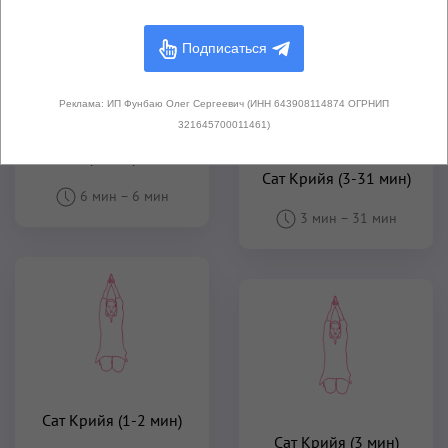
Подписаться
Реклама: ИП Фунбаю Олег Сергеевич (ИНН 643908114874 ОГРНИП
321645700011461)
Сат Крийя - вариация
(6 мин)
Сат Крийя (3-31 мин)
6 мин
–
6 мин
3 мин
–
31 мин
Сат Крийя (1-2 мин)
Сат Крийя (3 мин)