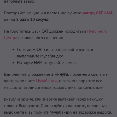
направьте вверх.
Повторяйте мощно и в постоянном ритме
мантру CAT НАМ
,
около
8 раз
в
10 секунд.
Не торопитесь. Звук
CAT
должен исходить из
Пупочного
Центра
и солнечного сплетения.
Со звуком
САТ
сильно втягивайте пупок и
выполняйте Мулабандху.
На звуке
НАМ
отпускайте замок.
Выполняйте упражнение
2 минуты,
после чего сделайте
вдох, выполните
Мулабандху
и сильно напрягите все
мышцы от ягодиц и выше, вдоль спины до самых плеч.
Визуализируйте, как энергия вытекает через макушку
головы. Выдохните. Опять глубоко вдохните, полностью
выдохните и выполните Мулабандху на задержке выдоха.