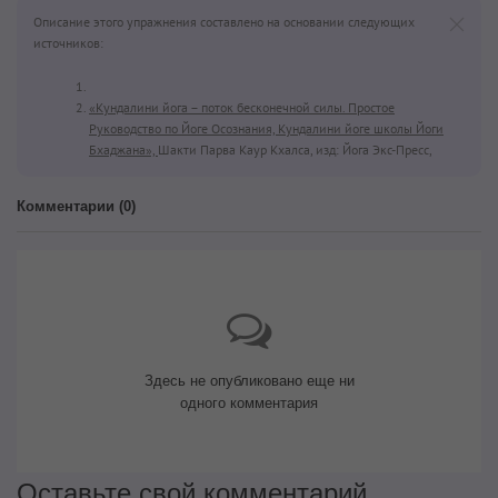
Описание этого упражнения составлено на основании следующих
источников:
«Кундалини йога – поток бесконечной силы. Простое
Руководство по Йоге Осознания, Кундалини йоге школы Йоги
Бхаджана»,
Шакти Парва Каур Кхалса, изд: Йога Экс-Пресс,
Комментарии (
0
)
Здесь не опубликовано еще ни
одного комментария
Оставьте свой комментарий