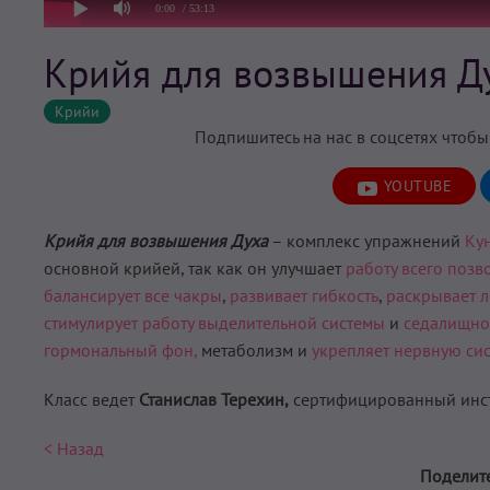
0:00
/ 53:13
Крийя для возвышения Д
Крийи
Подпишитесь на нас в соцсетях чтобы
YOUTUBE
Крийя для возвышения Духа
– комплекс упражнений
Ку
основной крийей, так как он улучшает
работу всего позв
балансирует все чакры
,
развивает гибкость
,
раскрывает л
стимулирует работу выделительной системы
и
седалищно
гормональный фон,
метаболизм и
укрепляет нервную сис
Класс ведет
Станислав Терехин,
сертифицированный инстру
< Назад
Поделите