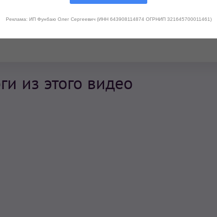
Реклама: ИП Фунбаю Олег Сергеевич (ИНН 643908114874 ОГРНИП 321645700011461)
и из этого видео