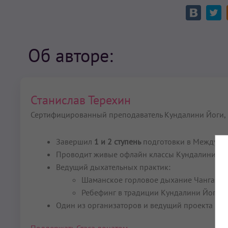
Об авторе:
Станислав Терехин
Сертифицированный преподаватель Кундалини Йоги,
Завершил
1 и 2 ступень
подготовки в Междунар
Проводит живые офлайн классы Кундалини йоги
Ведущий дыхательных практик:
Шаманское горловое дыхание Чангаа,
Ребефинг в традиции Кундалини Йоги.
Один из организаторов и ведущий проекта мед