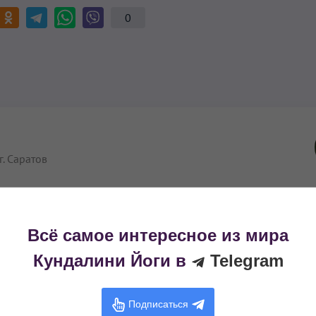
0
г. Саратов
одной школе «Amritnam Sarovar» г. Москва
 в г. Саратов
Всё самое интересное из мира
Кундалини Йоги в
Telegram
итации звуком «НОЧЬ ГОНГОВ», г. Саратов
Подписаться