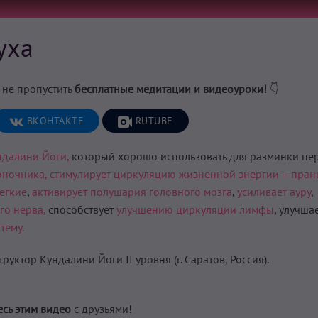
уха
 не пропустить
бесплатные медитации и видеоуроки!
👇
ВКОНТАКТЕ
RUTUBE
ндалини Йоги,
который хорошо использовать для разминки пе
оночника,
стимулирует циркуляцию жизненной энергии – пран
егкие
,
активирует полушария головного мозга
,
усиливает ауру
,
го нерва,
способствует
улучшению циркуляции лимфы
, улучша
тему.
ктор Кундалини Йоги II уровня (г. Саратов, Россия).
сь этим видео
с друзьями!