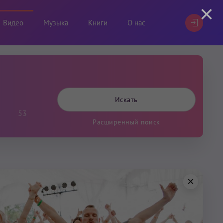
×
Видео
Музыка
Книги
О нас
53
Расширенный поиск
×