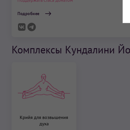
Поддержать Стаса донатом
Подробнее
Комплексы Кундалини Йог
Крийя для возвышения
духа