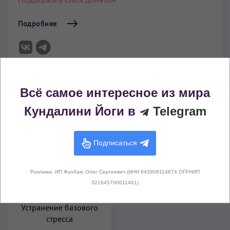
Подробнее
Комплексы Кундалини Йоги из этого
Всё самое интересное из мира
видео
Кундалини Йоги в
Telegram
Подписаться
Реклама: ИП Фунбаю Олег Сергеевич (ИНН 643908114874 ОГРНИП
321645700011461)
Устранение базового
стресса