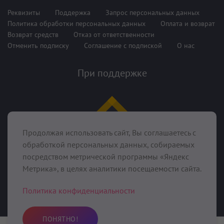
Реквизиты
Поддержка
Запрос персональных данных
Политика обработки персональных данных
Оплата и возврат
Возврат средств
Отказ от ответственности
Отменить подписку
Соглашение с подпиской
О нас
При поддержке
Продолжая использовать сайт, Вы соглашаетесь с
обработкой персональных данных, собираемых
посредством метрической программы «Яндекс
Метрика», в целях аналитики посещаемости сайта.
©2020-2025 Kundalini.Love, ИП Фунбаю Олег Сергеевич (ИНН
643908114874 ОГРНИП 321645700011461),
413043, Россия,
Политика конфиденциальности
Саратовская область, Вольский район, с. Девичьи Горки, ул.
Колхозная, д. 10
,
info@kundalini.love
, тел.: +7 927 917 41 28.
ПОНЯТНО!