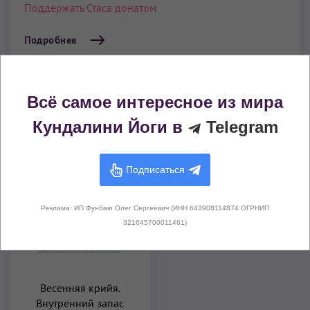
Поддержать Стаса донатом
Подробнее
Всё самое интересное из мира
Комплексы Кундалини Йоги из этого
Кундалини Йоги в
Telegram
видео
Подписаться
Реклама: ИП Фунбаю Олег Сергеевич (ИНН 643908114874 ОГРНИП
321645700011461)
Весенняя крийя.
Внутренний запас