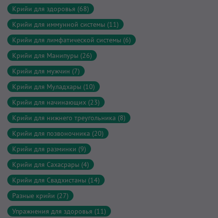
Крийи для здоровья (68)
Крийи для иммунной системы (11)
Крийи для лимфатической системы (6)
Крийи для Манипуры (26)
Крийи для мужчин (7)
Крийи для Муладхары (10)
Крийи для начинающих (23)
Крийи для нижнего треугольника (8)
Крийи для позвоночника (20)
Крийи для разминки (9)
Крийи для Сахасрары (4)
Крийи для Свадхистаны (14)
Разные крийи (27)
Упражнения для здоровья (11)