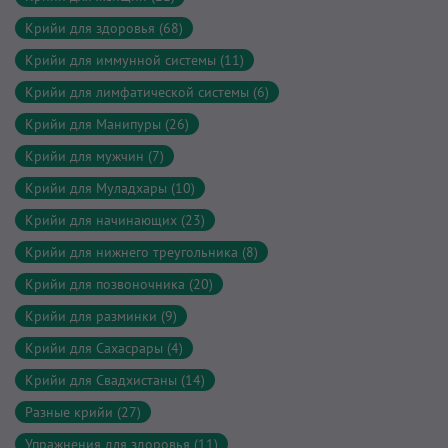
Крийи для здоровья (68)
Крийи для иммунной системы (11)
Крийи для лимфатической системы (6)
Крийи для Манипуры (26)
Крийи для мужчин (7)
Крийи для Муладхары (10)
Крийи для начинающих (23)
Крийи для нижнего треугольника (8)
Крийи для позвоночника (20)
Крийи для разминки (9)
Крийи для Сахасрары (4)
Крийи для Свадхистаны (14)
Разные крийи (27)
Упражнения для здоровья (11)