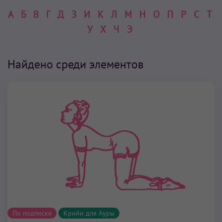
А
Б
В
Г
Д
З
И
К
Л
М
Н
О
П
Р
С
Т
У
Х
Ч
Э
Найдено среди элементов
По подписке
Крийи для Ауры