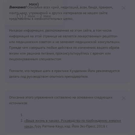
Внимание!
Описания всех крий, медитаций, асан, бандх, пранаям,
мантр, чакр, упражнений и других материалов на нашем сайте
представлены в ознакомительных целях.
Никакая информация, расположенная на этом сайте, в том числе
информация на этой странице не является лекарственным рецептом
или медицинским советом и не заменяет медицинской консультации.
Прежде чем совершать любые действия по изменению вашего образа
жизни или рациона питания, проконсультируйтесь с врачом или
лицензированным специалистом.
Помните, что первые шаги в практике Кундалини Йоги рекомендуется
делать под руководством опытного преподавателя.
Описание этого упражнения составлено на основании следующих
источников:
«Ваша жизнь в чакрах. Руководство по пробуждению энергии
чакр»,
Гуру Раттана Каур, изд: Йога Экс-Пресс, 2018 г.