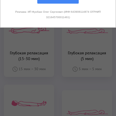
Реклама: ИП Фунбаю Олег Сергеевич (ИНН 643908114874 ОГРНИП
321645700011461)
Глубокая релаксация
Глубокая релаксация
(15-30 мин)
(5 мин)
15 мин
–
30 мин
5 мин
–
5 мин