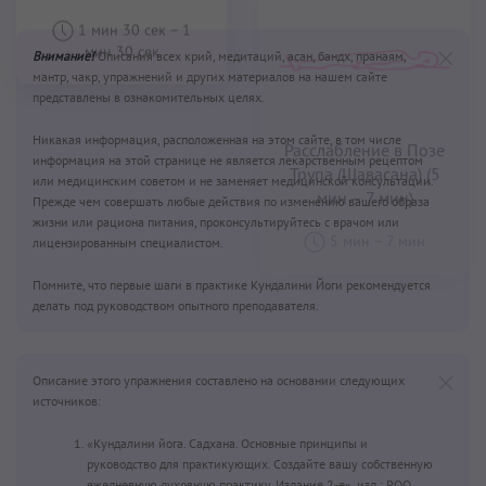
Внимание!
Описания всех крий, медитаций, асан, бандх, пранаям,
мантр, чакр, упражнений и других материалов на нашем сайте
представлены в ознакомительных целях.
Никакая информация, расположенная на этом сайте, в том числе
информация на этой странице не является лекарственным рецептом
или медицинским советом и не заменяет медицинской консультации.
Прежде чем совершать любые действия по изменению вашего образа
жизни или рациона питания, проконсультируйтесь с врачом или
лицензированным специалистом.
Помните, что первые шаги в практике Кундалини Йоги рекомендуется
делать под руководством опытного преподавателя.
Описание этого упражнения составлено на основании следующих
источников:
«Кундалини йога. Садхана. Основные принципы и
руководство для практикующих. Создайте вашу собственную
ежедневную духовную практику. Издание 2-е», изд.: РОО