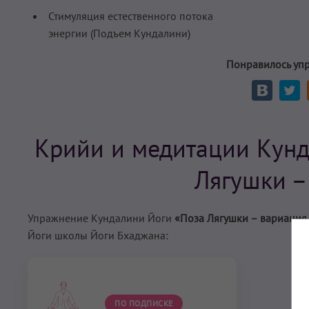
Стимуляция естественного потока
энергии (Подъем Кундалини)
Понравилось уп
Крийи и медитации Кунд
Лягушки –
Упражнение Кундалини Йоги
«Поза Лягушки – вариация 
Йоги школы Йоги Бхаджана:
ПО ПОДПИСКЕ