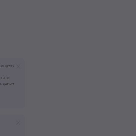
ых целях.
м и не
с врачом