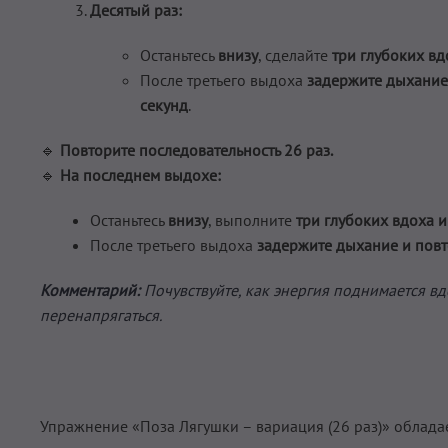
Десятый раз:
Останьтесь
внизу
, сделайте
три глубоких вд
После третьего выдоха
задержите дыхание
секунд
.
🔹
Повторите последовательность 26 раз.
🔹
На последнем выдохе:
Останьтесь
внизу
, выполните
три глубоких вдоха 
После третьего выдоха
задержите дыхание и пов
Комментарий:
Почувствуйте, как энергия поднимается вд
перенапрягаться.
Упражнение «Поза Лягушки – вариация (26 раз)» облад