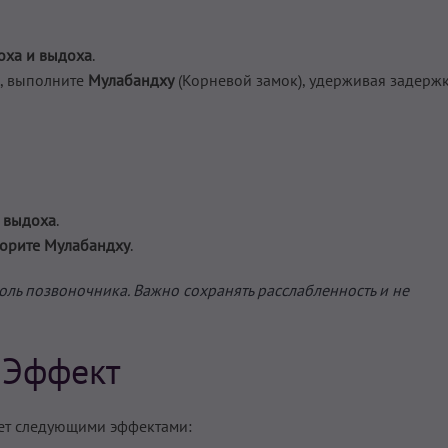
оха и выдоха
.
, выполните
Мулабандху
(Корневой замок), удерживая задерж
и выдоха
.
торите Мулабандху
.
оль позвоночника. Важно сохранять расслабленность и не
Эффект
ает следующими эффектами: