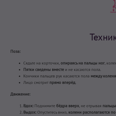
Техни
Поза:
Сядьте на корточки,
опираясь на пальцы ног
, кол
Пятки сведены вместе
и не касаются пола.
Кончики пальцев рук касаются пола
между колен
Лицо смотрит
прямо вперёд
.
Движение:
Вдох:
Поднимите
бёдра вверх
, не отрывая
пальцы
Выдох:
Опуститесь вниз,
колени располагаются по