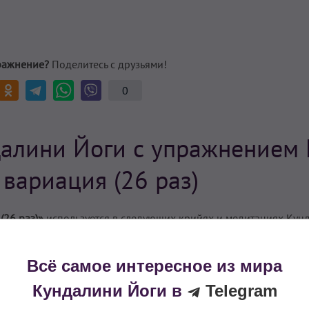
ражнение?
Поделитесь с друзьями!
0
алини Йоги с упражнением 
 вариация (26 раз)
(26 раз)»
используется в следующих крийях и медитациях Кун
Всё самое интересное из мира
Кундалини Йоги в
Telegram