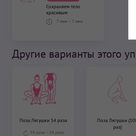
Сохраняем тело
красивым
7 мин
–
7 мин
Другие варианты этого у
Поза Лягушки 54 раза
Поза Лягушки (10
раз)
54 раза
–
54 раза