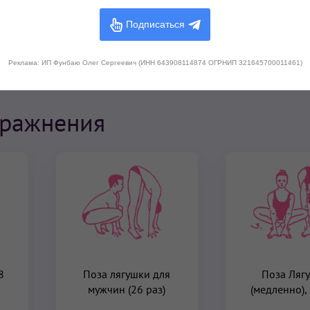
Подписаться
Реклама: ИП Фунбаю Олег Сергеевич (ИНН 643908114874 ОГРНИП 321645700011461)
пражнения
8
Поза лягушки для
Поза Ляг
мужчин (26 раз)
(медленно),