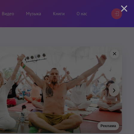
×
Видео
Музыка
Книги
О нас
×
›
Реклама