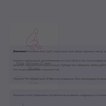
Поза Лягушки (1 мин
30 сек)
Поза Лягушки (3 ми
1 мин 30 сек
–
1 мин
30 сек
3 мин
–
3 мин
Внимание!
Описания всех крий, медитаций, асан, бандх, пранаям, мантр, 
Никакая информация, расположенная на этом сайте, в том числе информа
заменяет медицинской консультации. Прежде чем совершать любые дейст
или лицензированным специалистом.
Помните, что первые шаги в практике Кундалини Йоги рекомендуется дела
Описание этого упражнения составлено на основании следующих источник