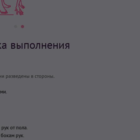
ка выполнения
ени разведены в стороны.
ями
.
 рук от пола
.
 бокам рук
.