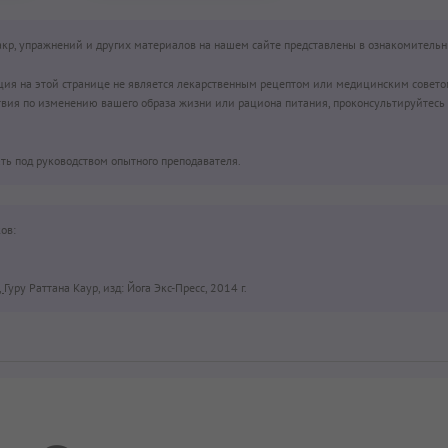
чакр, упражнений и других материалов на нашем сайте представлены в ознакомительн
ция на этой странице не является лекарственным рецептом или медицинским совето
вия по изменению вашего образа жизни или рациона питания, проконсультируйтесь 
ть под руководством опытного преподавателя.
ов:
,
Гуру Раттана Каур, изд: Йога Экс-Пресс, 2014 г.