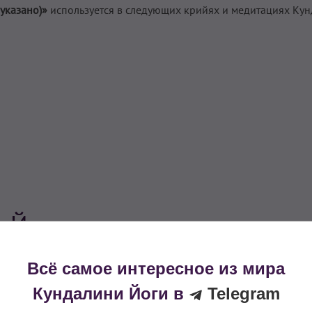
указано)»
используется в следующих крийях и медитациях Ку
 Йоги из этого упражнения
Всё самое интересное из мира
Кундалини Йоги в
Telegram