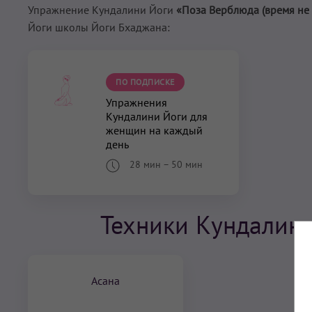
Упражнение Кундалини Йоги
«Поза Верблюда (время не 
Йоги школы Йоги Бхаджана:
ПО ПОДПИСКЕ
Упражнения
Кундалини Йоги для
женщин на каждый
день
28 мин
–
50 мин
Техники Кундалини
Асана