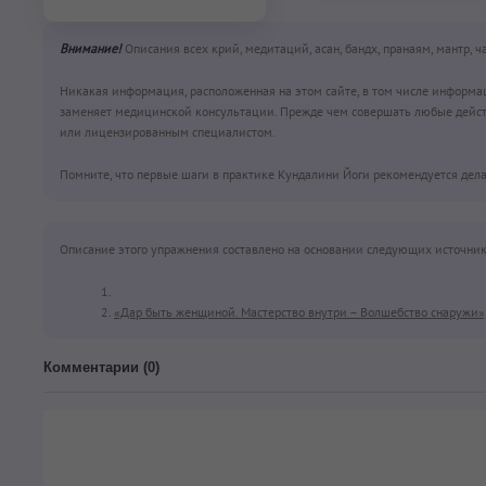
Внимание!
Описания всех крий, медитаций, асан, бандх, пранаям, мантр, 
Никакая информация, расположенная на этом сайте, в том числе информа
заменяет медицинской консультации. Прежде чем совершать любые дейст
или лицензированным специалистом.
Помните, что первые шаги в практике Кундалини Йоги рекомендуется дела
Описание этого упражнения составлено на основании следующих источник
«Дар быть женщиной. Мастерство внутри – Волшебство снаружи»
Комментарии (
0
)