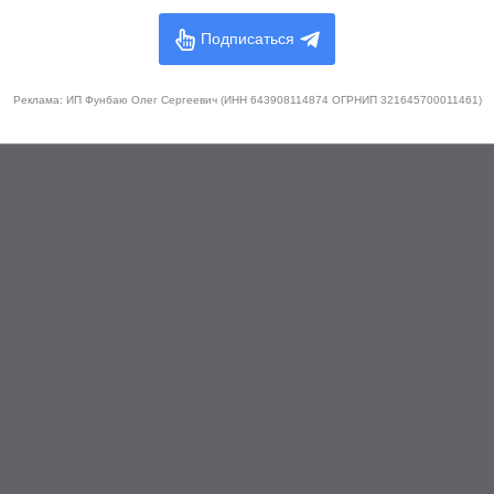
Подписаться
Реклама: ИП Фунбаю Олег Сергеевич (ИНН 643908114874 ОГРНИП 321645700011461)