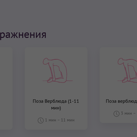
пражнения
Поза Верблюда (1-11
Поза верблюда
мин)
3 мин
–
1 мин
–
11 мин