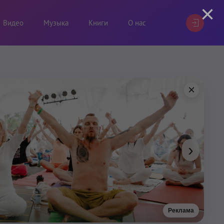
×
Видео
Музыка
Книги
О нас
×
›
Реклама