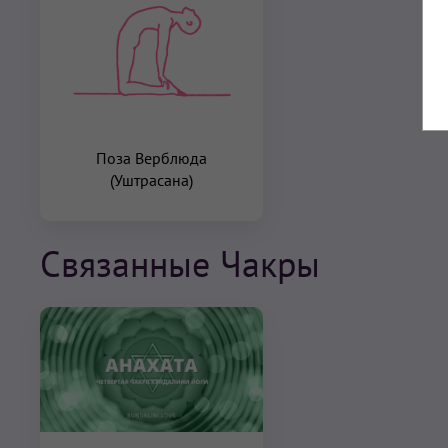
Поза Верблюда
(Уштрасана)
Связанные Чакры