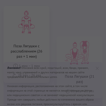
Поза Лягушки с
расслаблением (26
раз + 1 мин)
Поза Лягушки (21
1 мин
–
1 мин
раз)
26 раз
–
26 раз
21 раз
–
21 раз
Внимание!
Описания всех крий, медитаций, асан, бандх, пранаям,
мантр, чакр, упражнений и других материалов на нашем сайте
представлены в ознакомительных целях.
Никакая информация, расположенная на этом сайте, в том числе
информация на этой странице не является лекарственным рецептом
или медицинским советом и не заменяет медицинской консультации.
Прежде чем совершать любые действия по изменению вашего образа
жизни или рациона питания, проконсультируйтесь с врачом или