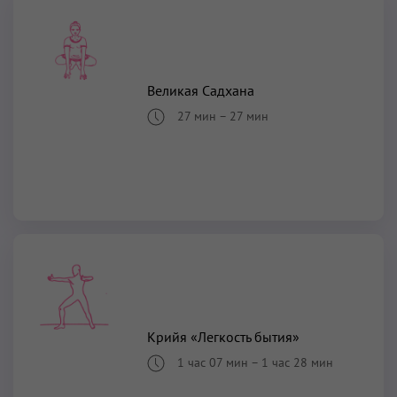
Великая Садхана
27 мин
–
27 мин
Крийя «Легкость бытия»
1 час 07 мин
–
1 час 28 мин