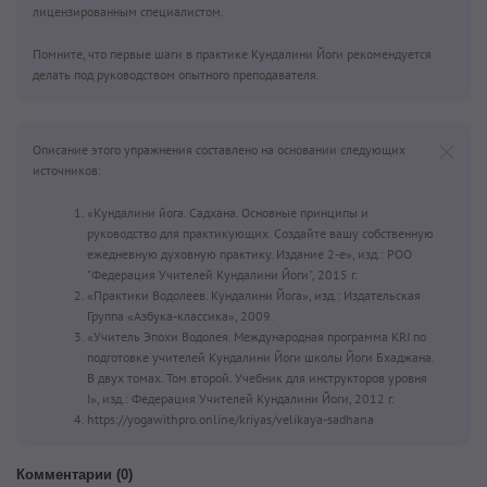
лицензированным специалистом.
Помните, что первые шаги в практике Кундалини Йоги рекомендуется
делать под руководством опытного преподавателя.
Описание этого упражнения составлено на основании следующих
источников:
«Кундалини йога. Садхана. Основные принципы и
руководство для практикующих. Создайте вашу собственную
ежедневную духовную практику. Издание 2-е», изд.: РОО
"Федерация Учителей Кундалини Йоги", 2015 г.
«Практики Водолеев. Кундалини Йога», изд.: Издательская
Группа «Азбука-классика», 2009.
«Учитель Эпохи Водолея. Международная программа KRI по
подготовке учителей Кундалини Йоги школы Йоги Бхаджана.
В двух томах. Том второй. Учебник для инструкторов уровня
I», изд.: Федерация Учителей Кундалини Йоги, 2012 г.
https://yogawithpro.online/kriyas/velikaya-sadhana
Комментарии (
0
)