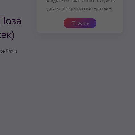
войдите на сайт, чтобы получить
доступ к скрытым материалам.
Поза
Войти
ек)
крийях и