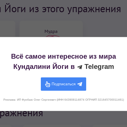
 Йоги из этого упражнения
Мудра
Всё самое интересное из мира
Кундалини Йоги в
Telegram
Подписаться
Замок Венеры
е
Реклама: ИП Фунбаю Олег Сергеевич (ИНН 643908114874 ОГРНИП 321645700011461)
пражнения