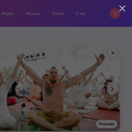
×
Видео
Музыка
Книги
О нас
×
›
Реклама