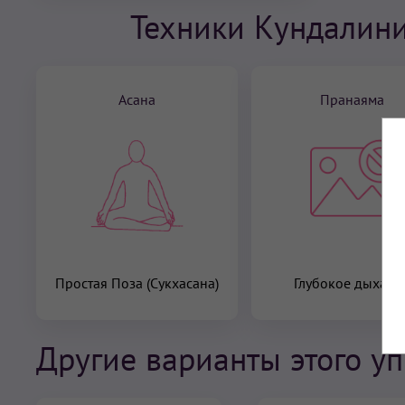
Техники Кундалини
Асана
Пранаяма
Простая Поза (Сукхасана)
Глубокое дыхани
Другие варианты этого у