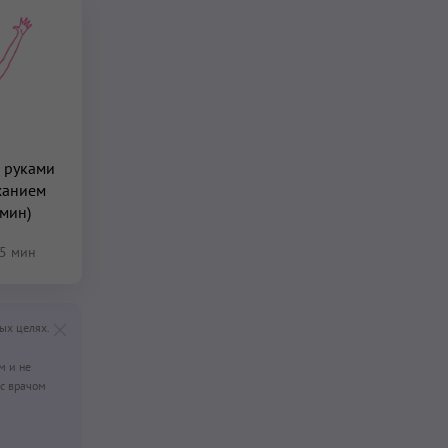
 руками
ханием
 мин)
5 мин
ых целях.
м и не
с врачом