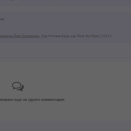
ов:
тренинга Йога Осознания»,
Гуру Раттана Каур, изд: Йога Экс-Пресс, 2012 г.
иковано еще ни одного комментария