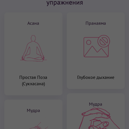
упражнения
Асана
Пранаяма
Простая Поза
Глубокое дыхание
(Сукхасана)
Мудра
Мудра