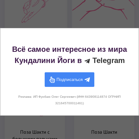
Замок Венеры
Гьян Мудра (Печать
Знания)
Всё самое интересное из мира
Кундалини Йоги в
Telegram
Другие варианты этого упражнения
Подписаться
Реклама: ИП Фунбаю Олег Сергеевич (ИНН 643908114874 ОГРНИП
321645700011461)
Поза Шакти с
Поза Шакти
большими пальцами