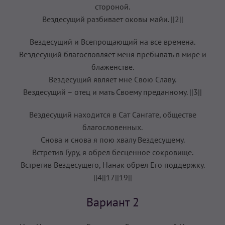
стороной.
Вездесущий разбивает оковы майи. ||2||
Вездесущий и Всепрощающий на все времена.
Вездесущий благословляет меня пребывать в мире и
блаженстве.
Вездесущий являет мне Свою Славу.
Вездесущий – отец и мать Своему преданному. ||3||
Вездесущий находится в Сат Сангате, обществе
благословенных.
Снова и снова я пою хвалу Вездесущему.
Встретив Гуру, я обрел бесценное сокровище.
Встретив Вездесущего, Нанак обрел Его поддержку.
||4||17||19||
Вариант 2