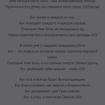
Имя Непорочного Бога – как Божественный Нектар.
Произнося Его (Имя), мы смываем свои грехи. ||1||Пауза||
Бог живет в каждом из нас.
Бог освещает каждого и каждое сердце.
Повторяя Имя Бога, не попадешь в ад.
Через служение Богу приобретаются все награды. ||1||
В своем уме я ощущаю поддержку Бога.
Бог – это лодка, на которой можно пересечь мировой
океан.
Повторяй Имя Бога, и посланник смерти убежит прочь.
Бог разбивает зубы ведьме – майе. ||2||
Бог есть и всегда будет Всепрощающим.
Бог благословляет нас миром и блаженством.
Бог раскрывает нам Свое сияние.
Бог и отец, и мать всем Святым. ||3||