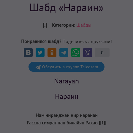
Шабд «Нараин»
Категории:
Шабды
Понравился шабд?
Поделитесь с друзьями!
0
Обсудить в группе Telegram
Narayan
Нараин
Нам ниранджан нир нарайан
Рассна симрат пап билайян Рахао ||1||