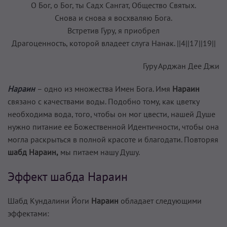
О Бог, о Бог, ты Садх Сангат, Общество Святых.
Снова и снова я восхваляю Бога.
Встретив Гуру, я приобрел
Драгоценность, которой владеет слуга Нанак. ||4||17||19||
Гуру Арджан Дее Джи
Нараин
– одно из множества Имен Бога. Имя
Нараин
связано с качествами воды. Подобно тому, как цветку
необходима вода, того, чтобы он мог цвести, нашей Душе
нужно питание ее Божественной Идентичности, чтобы она
могла раскрыться в полной красоте и благодати. Повторяя
шабд Нараин,
мы питаем нашу Душу.
Эффект шабда Нараин
Шабд Кундалини Йоги
Нараин
обладает следующими
эффектами: