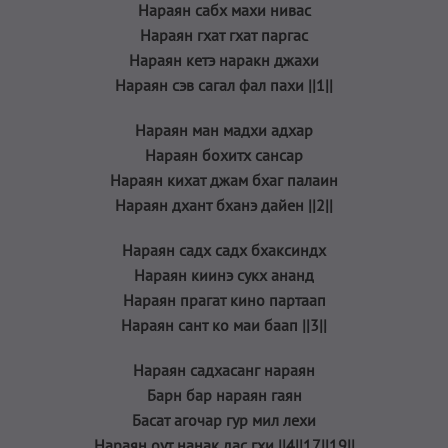
Нараян сабх махи нивас
Нараян гхат гхат паргас
Нараян кетэ наракн джахи
Нараян сэв сагал фал пахи ||1||
Нараян ман мадхи адхар
Нараян бохитх сансар
Нараян кихат джам бхаг палаин
Нараян дхант бханэ дайен ||2||
Нараян садх садх бхаксиндх
Нараян киинэ сукх ананд
Нараян прагат кино партаап
Нараян сант ко маи баап ||3||
Нараян садхасанг нараян
Барн бар нараян гаян
Басат агочар гур мил лехи
Нараян оут нанак дас гхи ||4||17||19||