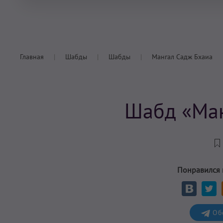
Главная
Шабды
Шабды
Мангал Садж Бхаиа
Шабд «Ман
Понравился
Обс