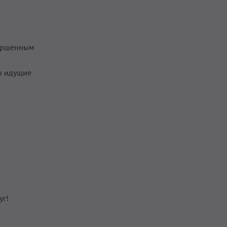
вершенным
 о идущие
уг!