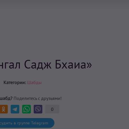
гал Садж Бхаиа»
Категории:
Шабды
 шабд?
Поделитесь с друзьями!
0
удить в группе Telegram