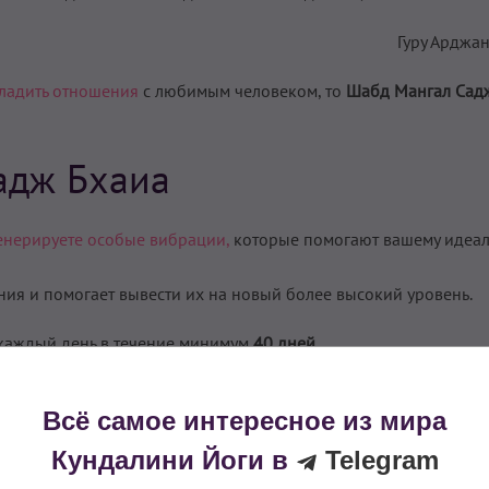
Гуру Арджа
ладить отношения
с любимым человеком, то
Шабд Мангал Сад
адж Бхаиа
енерируете особые вибрации,
которые помогают вашему идеа
ния и помогает вывести их на новый более высокий уровень.
каждый день в течение минимум
40 дней.
Всё самое интересное из мира
Кундалини Йоги в
Telegram
анслитерации», Любовь Гончарова (Прем Амрит Каур), Юлианна Давы