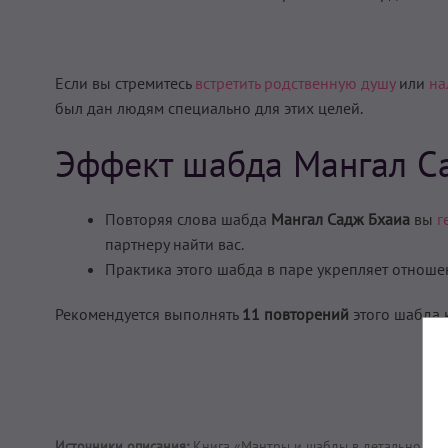
Если вы стремитесь
встретить родственную душу
или
на
был дан людям специально для этих целей.
Эффект шабда Мангал С
Повторяя слова шабда
Мангал Садж Бхаиа
вы
г
партнеру найти вас.
Практика этого шабда в паре укрепляет отноше
Рекомендуется выполнять
11 повторений
этого шабда 
Источники описания:
Книга «Мантры и шабды в детальной тр