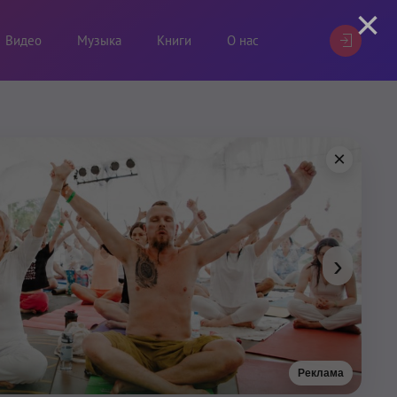
×
Видео
Музыка
Книги
О нас
×
›
Реклама