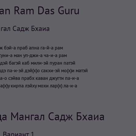
an Ram Das Guru
гал Садж Бхаиа
ж бэй-а праб апна га-й-а рам
суни-а ман уп-джи-а ча-и-а рам
адэй багэй каб мили-эй пуран патэй
дэ па-и-эй дэй(х)о сакхи-эй мо(х)и матэй
а-о сэйва прабх каван джугти па-и-а
(х)у кирпа лэйху мохи лар(х) ла-и-а
а Мангал Садж Бхаиа
Вариант 1