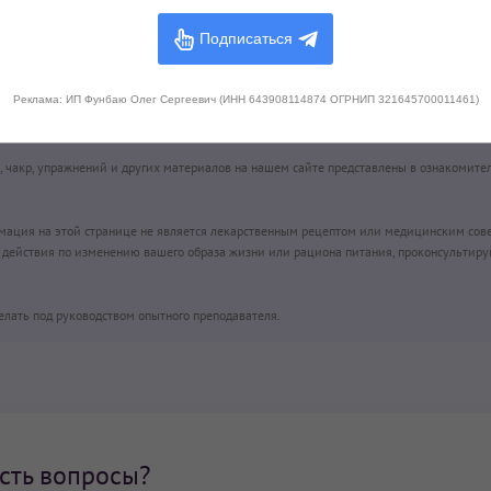
j-bhai-aa/
Подписаться
 шабд?
Поделитесь с друзьями!
Реклама: ИП Фунбаю Олег Сергеевич (ИНН 643908114874 ОГРНИП 321645700011461)
0
р, чакр, упражнений и других материалов на нашем сайте представлены в ознакомите
рмация на этой странице не является лекарственным рецептом или медицинским сов
действия по изменению вашего образа жизни или рациона питания, проконсультиру
елать под руководством опытного преподавателя.
сть вопросы?