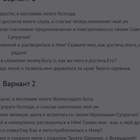
адости; я воспеваю моего Господа.
достигла моего слуха, и счастье теперь наполняет мой ум.
ликое счастливое предназначение и повстречаюсь со своим Со
Супругом?
енной и раствориться в Нем! Скажите мне, как достичь этого,
рядом!
 служении моему Богу, о, как же могу я достичь Его?
адо мной и позволь мне держаться за край Твоего одеяния.
Вариант 2
шло: я воспеваю моего Всемогущего Бога.
упруге Господе, и счастье наполнило мой ум.
мою великую удачу и встречусь со своим Идеальным Супругом?
й и немедленно раствориться в Нём! Скажи мне - как, о мой др
 и служу Ему. Как я могу приблизиться к Нему?
мне и соедини меня с подолом Твоего Одеяния, о Всевышний!