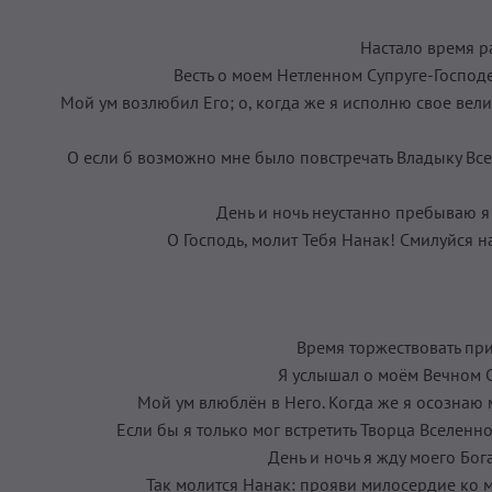
Настало время р
Весть о моем Нетленном Супруге-Господе 
Мой ум возлюбил Его; о, когда же я исполню свое ве
О если б возможно мне было повстречать Владыку Всел
День и ночь неустанно пребываю я в
О Господь, молит Тебя Нанак! Смилуйся н
Время торжествовать при
Я услышал о моём Вечном С
Мой ум влюблён в Него. Когда же я осознаю 
Если бы я только мог встретить Творца Вселенно
День и ночь я жду моего Бога
Так молится Нанак: прояви милосердие ко 