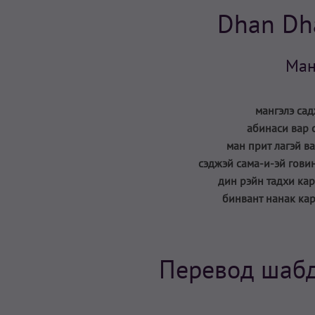
Dhan Dh
Ман
мангэлэ сад
абинаси вар 
ман прит лагэй в
сэджэй сама-и-эй говин
дин рэйн тадхи кар
бинвант нанак кара
Перевод шабд