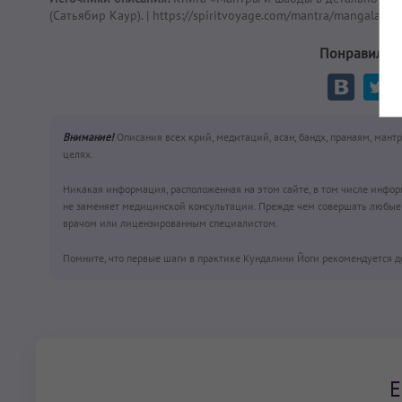
(Сатьябир Каур). | https://spiritvoyage.com/mantra/mangala-saa
Понравился
Внимание!
Описания всех крий, медитаций, асан, бандх, пранаям, мант
целях.
Никакая информация, расположенная на этом сайте, в том числе инфо
не заменяет медицинской консультации. Прежде чем совершать любые 
врачом или лицензированным специалистом.
Помните, что первые шаги в практике Кундалини Йоги рекомендуется д
Е