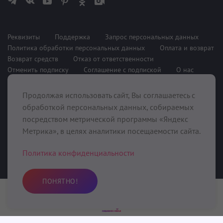
Реквизиты
Поддержка
Запрос персональных данных
Политика обработки персональных данных
Оплата и возврат
Возврат средств
Отказ от ответственности
Отменить подписку
Соглашение с подпиской
О нас
Продолжая использовать сайт, Вы соглашаетесь с
При поддержке
обработкой персональных данных, собираемых
посредством метрической программы «Яндекс
Метрика», в целях аналитики посещаемости сайта.
Политика конфиденциальности
ПОНЯТНО!
©2020-2025 Kundalini.Love, ИП Фунбаю Олег Сергеевич (ИНН
Практика
Избранное
Поиск
Профиль
643908114874 ОГРНИП 321645700011461),
413043, Россия,
Саратовская область, Вольский район, с. Девичьи Горки, ул.