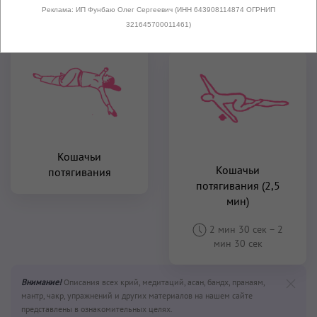
1 мин
–
1 мин
Реклама: ИП Фунбаю Олег Сергеевич (ИНН 643908114874 ОГРНИП
321645700011461)
Кошачьи
Кошачьи
потягивания
потягивания (2,5
мин)
2 мин 30 сек
–
2
мин 30 сек
Внимание!
Описания всех крий, медитаций, асан, бандх, пранаям,
мантр, чакр, упражнений и других материалов на нашем сайте
представлены в ознакомительных целях.