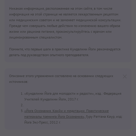
Никакая информация, расположенная на этом сайте, в том числе
информация на этой странице не является лекарственным рецептом
или медицинским советом и не заменяет медицинской консультации.
Прежде чем совершать любые действия по изменению вашего образа
жизни или рациона питания, проконсультируйтесь с врачом или
лицензированным специалистом.
Помните, что первые шаги в практике Кундалини Йоги рекомендуется
делать под руководством опытного преподавателя.
Описание этого упражнения составлено на основании следующих
источников:
«Кундалини Йога для молодости и радости», изд.: Федерация
Учителей Кундалини Йоги, 2017 г.
«Йога Осознания. Крийи и медитации. Практические
материалы тренинга Йога Осознания»,
Гуру Раттана Каур, изд:
Йога Экс-Пресс, 2012 г.