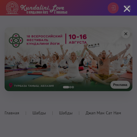
×
×
Реклама
Главная
Шабды
Шабды
Джап Ман Сат Нам