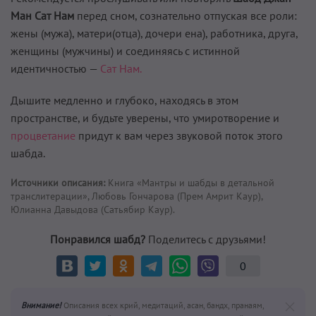
Ман Сат Нам
перед сном, сознательно отпуская все роли:
жены (мужа), матери(отца), дочери ена), работника, друга,
женщины (мужчины) и соединяясь с истинной
идентичностью —
Сат Нам.
Дышите медленно и глубоко, находясь в этом
пространстве, и будьте уверены, что умиротворение и
процветание
придут к вам через звуковой поток этого
шабда.
Источники описания:
Книга «Мантры и шабды в детальной
транслитерации», Любовь Гончарова (Прем Амрит Каур),
Юлианна Давыдова (Сатьябир Каур).
Понравился шабд?
Поделитесь с друзьями!
0
Внимание!
Описания всех крий, медитаций, асан, бандх, пранаям,