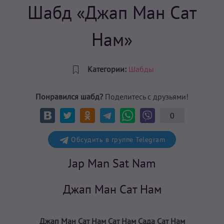
Шабд «Джап Ман Сат
Нам»
Категории:
Шабды
Понравился шабд?
Поделитесь с друзьями!
0
Обсудить в группе Telegram
Jap Man Sat Nam
Джап Ман Сат Нам
Джап Ман Сат Нам Сат Нам Сада Сат Нам