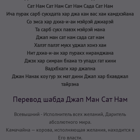
Сат Нам Сат Нам Сат Нам Сада Сат Нам
Ича пурак сарб сукхдата хар джа каи вас хаи камдхэйана
Со эиса хар дхиа-и-аи мэйрэй джиарэй
Та сарб сукх павэх мэйрэй мана
Джап ман сат нам сада сат нам
Халэт палэт мукх уджал хоиэ хаи
Нит дхиа-и-аи хар пуракх ниранджана
Джэх хар симран бхаиа тэ упадх гат кини
Вадхбхаги хар джапна
Джан Нанак коу гур эх мат дини Джап хар бхавджал
тайрэна
Перевод шабда Джап Ман Сат Нам
Всевышний - Исполнитель всех желаний, Даритель
абсолютного мира.
Камачайна — корова, исполняющая желания, находится в
Его власти.