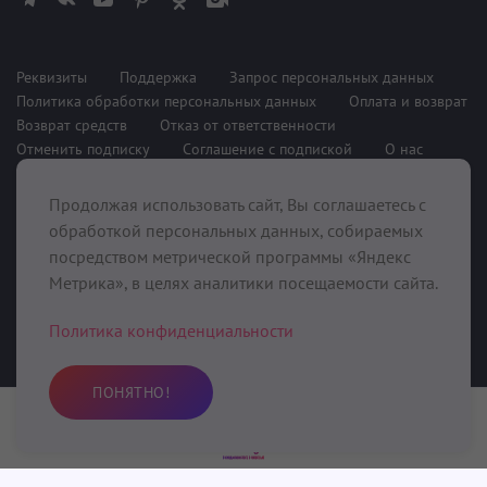
Реквизиты
Поддержка
Запрос персональных данных
Политика обработки персональных данных
Оплата и возврат
Возврат средств
Отказ от ответственности
Отменить подписку
Соглашение с подпиской
О нас
Продолжая использовать сайт, Вы соглашаетесь с
При поддержке
обработкой персональных данных, собираемых
посредством метрической программы «Яндекс
Метрика», в целях аналитики посещаемости сайта.
Политика конфиденциальности
ПОНЯТНО!
©2020-2025 Kundalini.Love, ИП Фунбаю Олег Сергеевич (ИНН
Практика
Избранное
Поиск
Профиль
643908114874 ОГРНИП 321645700011461),
413043, Россия,
Саратовская область, Вольский район, с. Девичьи Горки, ул.