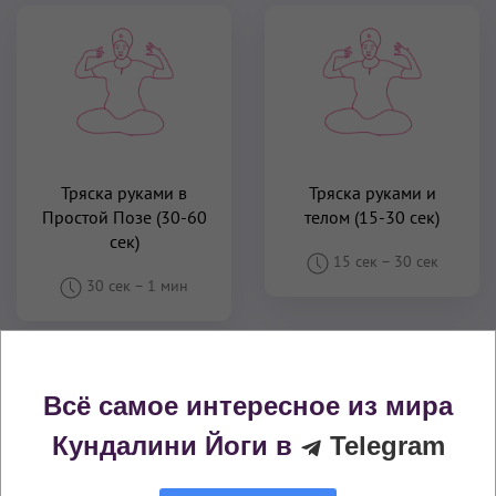
Тряска руками в
Тряска руками и
Простой Позе (30-60
телом (15-30 сек)
сек)
15 сек
–
30 сек
30 сек
–
1 мин
Всё самое интересное из мира
Кундалини Йоги в
Telegram