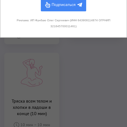
Подписаться
Тряска всем телом в
Тряска телом в
Простой Позе (8-15
Простой Позе (2-4
мин)
Реклама: ИП Фунбаю Олег Сергеевич (ИНН 643908114874 ОГРНИП
мин)
321645700011461)
8 мин
–
15 мин
2 мин
–
4 мин
Тряска всем телом и
хлопки в ладоши в
конце (10 мин)
10 мин
–
10 мин