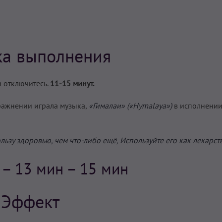
ка выполнения
и отключитесь.
11-15 минут.
ражнении играла музыка,
«Гималаи» («Hymalaya»)
в исполнени
зу здоровью, чем что-либо ещё, Используйте его как лекарств
н
– 13 мин – 15 мин
Эффект