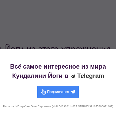
 Йоги из этого упражнения
Всё самое интересное из мира
Кундалини Йоги в
Telegram
Подписаться
Реклама: ИП Фунбаю Олег Сергеевич (ИНН 643908114874 ОГРНИП 321645700011461)