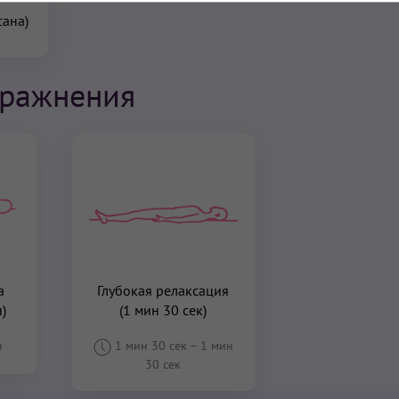
сана)
пражнения
а
Глубокая релаксация
)
(1 мин 30 сек)
н
1 мин 30 сек
–
1 мин
30 сек