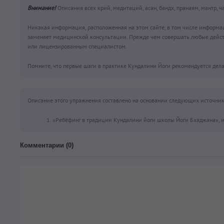
Внимание!
Описания всех крий, медитаций, асан, бандх, пранаям, мантр, 
Никакая информация, расположенная на этом сайте, в том числе информа
заменяет медицинской консультации. Прежде чем совершать любые дейст
или лицензированным специалистом.
Помните, что первые шаги в практике Кундалини Йоги рекомендуется дела
Описание этого упражнения составлено на основании следующих источник
«Ребёфинг в традиции Кундалини йоги школы Йоги Бхаджана», из
Комментарии (
0
)