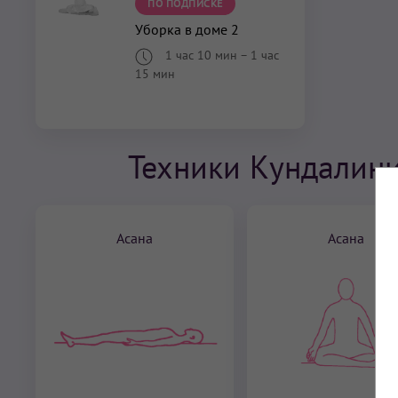
ПО ПОДПИСКЕ
Уборка в доме 2
1 час 10 мин
–
1 час
15 мин
Техники Кундалини
Асана
Асана