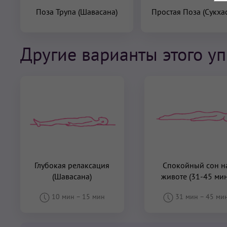
Поза Трупа (Шавасана)
Простая Поза (Сукха
Другие варианты этого у
Глубокая релаксация
Спокойный сон н
(Шавасана)
животе (31-45 мин
10 мин
–
15 мин
31 мин
–
45 ми