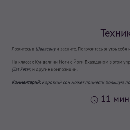
Техни
Ложитесь в
Шавасану
и засните. Погрузитесь внутрь себя 
На классах Кундалини Йоги с Йоги Бхажданом в этом уп
(Sat Peter)
и другие композиции.
Комментарий:
Короткий сон может принести большую поль
11 ми