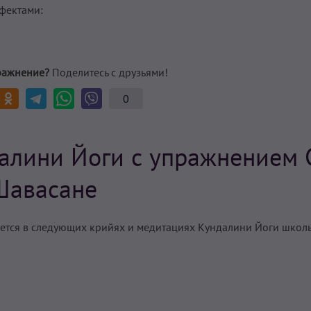
фектами:
ражнение?
Поделитесь с друзьями!
0
алини Йоги с упражнением 
Шавасане
ется в следующих крийях и медитациях Кундалини Йоги школ