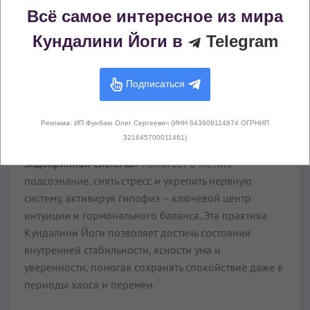
Всё самое интересное из мира
Управление командным
Кундалини Йоги в
Telegram
центром эндокринной
системы
Подписаться
9 мин
–
9 мин
ПО ПОДПИСКЕ
Реклама: ИП Фунбаю Олег Сергеевич (ИНН 643908114874 ОГРНИП
321645700011461)
Медитация «Управление командным центром
эндокринной системы»
помогает очистить
подсознание, снять стресс и укрепить нервную
систему, активируя гипофиз – ключевой центр
интуиции и гормонального баланса. Эта практика
Кундалини Йоги позволяет достичь состояния
внутренней стабильности, ясности ума и
уверенности, помогая сохранять спокойствие даже в
периоды хаоса и перемен.