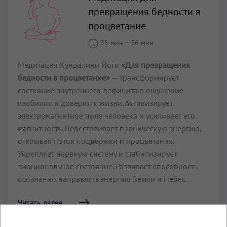
превращения бедности в
процветание
35 мин
–
36 мин
Медитация Кундалини Йоги
«Для превращения
бедности в процветание»
— трансформирует
состояние внутреннего дефицита в ощущение
изобилия и доверия к жизни. Активизирует
электромагнитное поле человека и усиливает его
магнитность. Перестраивает праническую энергию,
открывая поток поддержки и процветания.
Укрепляет нервную систему и стабилизирует
эмоциональное состояние. Развивает способность
осознанно направлять энергию Земли и Небес.
Читать далее...