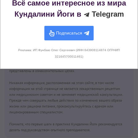
Всё самое интересное из мира
Кундалини Йоги в
Telegram
Сат Нам
Гуру Нанак Дев
Подписаться
Джи
Реклама: ИП Фунбаю Олег Сергеевич (ИНН 643908114874 ОГРНИП
321645700011461)
Внимание!
Описания всех крий, медитаций, асан, бандх, пранаям,
мантр, чакр, упражнений и других материалов на нашем сайте
представлены в ознакомительных целях.
Никакая информация, расположенная на этом сайте, в том числе
информация на этой странице не является лекарственным рецептом
или медицинским советом и не заменяет медицинской консультации.
Прежде чем совершать любые действия по изменению вашего образа
жизни или рациона питания, проконсультируйтесь с врачом или
лицензированным специалистом.
Помните, что первые шаги в практике Кундалини Йоги рекомендуется
делать под руководством опытного преподавателя.