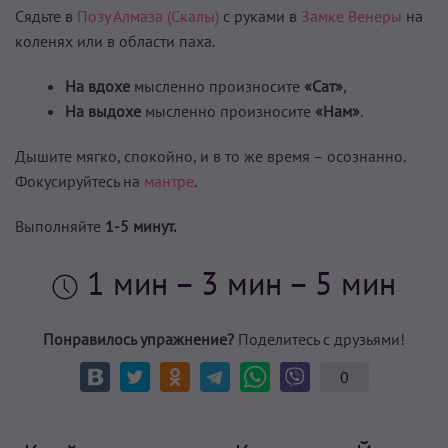
Сядьте в
Позу Алмаза (Скалы)
с руками в
Замке Венеры
на
коленях или в области паха.
На вдохе
мысленно произносите
«Сат»
,
На выдохе
мысленно произносите
«Нам»
.
Дышите мягко, спокойно, и в то же время – осознанно.
Фокусируйтесь на
мантре
.
Выполняйте
1-5 минут.
1 мин
– 3 мин – 5 мин
Понравилось упражнение?
Поделитесь с друзьями!
0