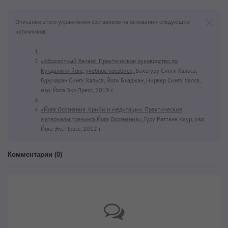
Описание этого упражнения составлено на основании следующих
источников:
«Абсолютный баланс. Практическое руководство по
Кундалини йоге, учебное пособие»,
Вахегуру Сингх Хальса,
Гуручаран Сингх Хальса, Йоги Бхаджан, Нирвер Сингх Халса,
изд: Йога Экс-Пресс, 2019 г.
«Йога Осознания. Крийи и медитации. Практические
материалы тренинга Йога Осознания»,
Гуру Раттана Каур, изд:
Йога Экс-Пресс, 2012 г.
Комментарии (
0
)