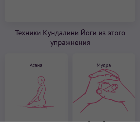
Техники Кундалини Йоги из этого
упражнения
Асана
Мудра
Замок Венеры
Поза Алмаза (Поза
Скалы, Ваджрасана)