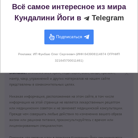
Всё самое интересное из мира
Кундалини Йоги в
Telegram
Подписаться
Манипура чакра
(Третья чакра,
Реклама: ИП Фунбаю Олег Сергеевич (ИНН 643908114874 ОГРНИП
Пупочный центр)
321645700011461)
Внимание!
Описания всех крий, медитаций, асан, бандх, пранаям,
мантр, чакр, упражнений и других материалов на нашем сайте
представлены в ознакомительных целях.
Никакая информация, расположенная на этом сайте, в том числе
информация на этой странице не является лекарственным рецептом
или медицинским советом и не заменяет медицинской консультации.
Прежде чем совершать любые действия по изменению вашего образа
жизни или рациона питания, проконсультируйтесь с врачом или
лицензированным специалистом.
Помните, что первые шаги в практике Кундалини Йоги рекомендуется