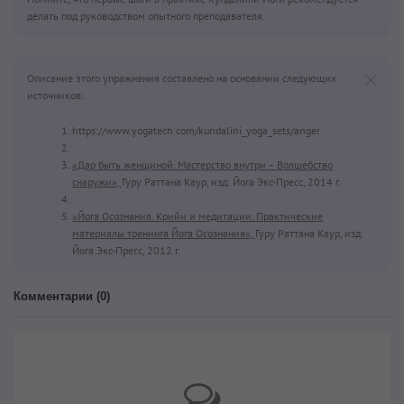
делать под руководством опытного преподавателя.
Описание этого упражнения составлено на основании следующих
источников:
https://www.yogatech.com/kundalini_yoga_sets/anger
«Дар быть женщиной. Мастерство внутри – Волшебство
снаружи»,
Гуру Раттана Каур, изд: Йога Экс-Пресс, 2014 г.
«Йога Осознания. Крийи и медитации. Практические
материалы тренинга Йога Осознания»,
Гуру Раттана Каур, изд:
Йога Экс-Пресс, 2012 г.
Комментарии (
0
)