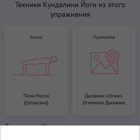
Техники Кундалини Йоги из этого
упражнения
Асана
Пранаяма
Поза Моста
Дыхание «Огня»,
(Сетуасана)
Огненное Дыхание
Связанные Чакры