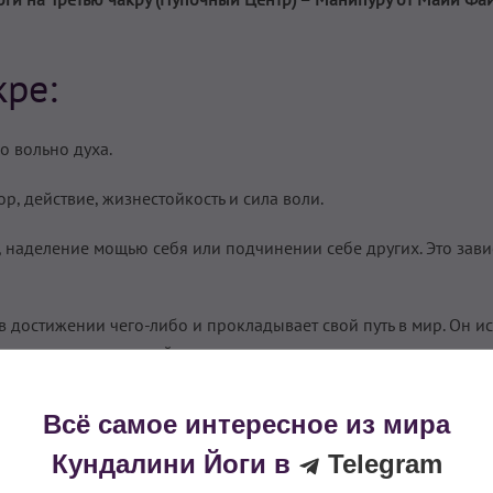
кре:
о вольно духа.
р, действие, жизнестойкость и сила воли.
 наделение мощью себя или подчинении себе других. Это завис
в достижении чего-либо и прокладывает свой путь в мир. Он и
новлять других людей для получения желаемого.
го сплетения.
Всё самое интересное из мира
чной сплетение, печень, желчный пузырь, селезенка, органы
Кундалини Йоги в
Telegram