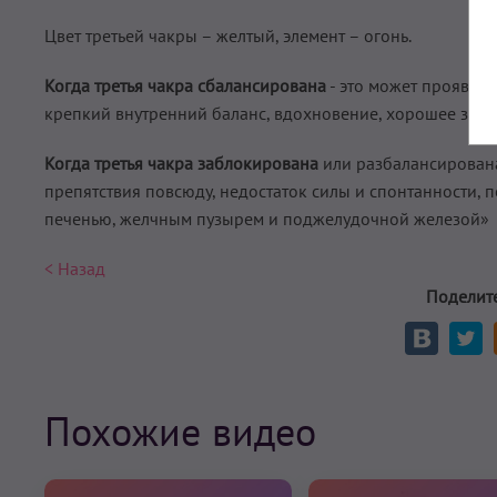
Цвет третьей чакры – желтый, элемент – огонь.
Когда третья чакра сбалансирована
- это может проявлят
крепкий внутренний баланс, вдохновение, хорошее здор
Когда третья чакра заблокирована
или разбалансирована,
препятствия повсюду, недостаток силы и спонтанности, 
печенью, желчным пузырем и поджелудочной железой»
< Назад
Поделите
Похожие видео