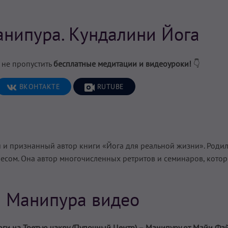
анипура. Кундалини Йога
 не пропустить
бесплатные медитации и видеоуроки!
👇
ВКОНТАКТЕ
RUTUBE
и и признанный автор книги «Йога для реальной жизни». Родил
есом. Она автор многочисленных ретритов и семинаров, кото
а Манипура видео
ги на Третью чакру (Пупочный Центр) – Манипуру от Майи Фа