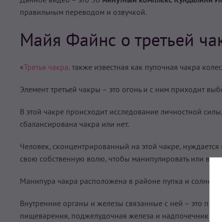
правильным переводом и озвучкой.
Майя Файнс о третьей ча
«
Третья чакра,
также известная как пупочная чакра колес
Элемент третьей чакры – это огонь и с ним приходит выбо
В этой чакре происходит исследование личностной силы,
сбалансирована чакра или нет.
Человек, сконцентрированный на этой чакре, нуждается 
свою собственную волю, чтобы манипулировать или вдох
Манипура чакра расположена в районе пупка и солнечно
Внутренние органы и железы связанные с ней – это пупо
пищеварения, поджелудочная железа и надпочечники.