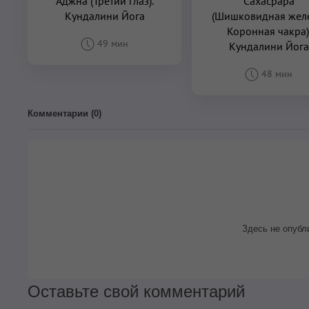
Аджна (Третий глаз).
Сахасрара
Кундалини Йога
(Шишковидная желе
Коронная чакра)
49 мин
Кундалини Йога
48 мин
Комментарии (
0
)
Здесь не опубл
Оставьте свой комментарий