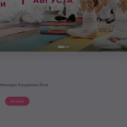
 Манипура. Кундалини Йога
RuTube