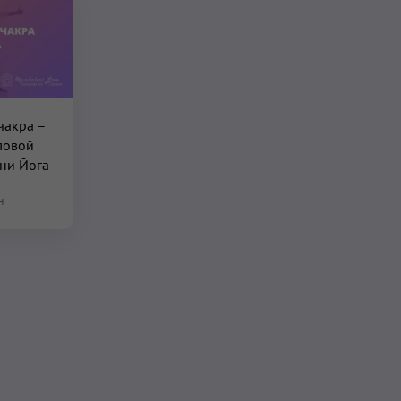
чакра –
ловой
ини Йога
н