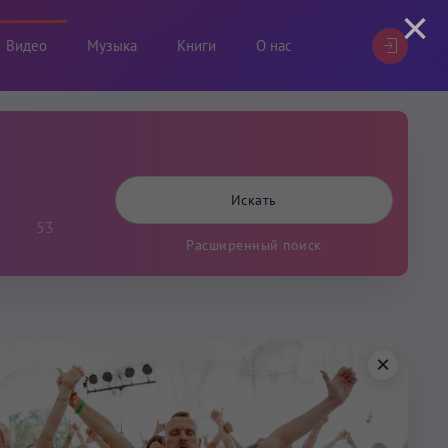
×
Видео
Музыка
Книги
О нас
53
Расширенный поиск
×