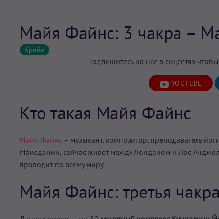
Майя Файнс: 3 чакра – М
Крийи
Подпишитесь на нас в соцсетях чтобы
YOUTUBE
Кто такая Майя Файнс
Майя Файнс
– музыкант, композитор, преподаватель йог
Македонии, сейчас живет между Лондоном и Лос-Анджел
проводит по всему миру.
Майя Файнс: третья чакр
Данное видео – это 50
минутный комплекс Кундалини Йо