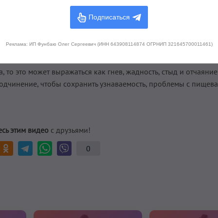
Подписаться
ься как сила воли, обязательность, самоуважение, индивидуальн
Реклама: ИП Фунбаю Олег Сергеевич (ИНН 643908114874 ОГРНИП 321645700011461)
овье и лидерские качества.
 то это может выражаться как гнев, жадность, стыд и отчаяние
подчинение, чтобы сохранить узнаваемость, проблемы с пищев
сь этим видео
с друзьями!
0