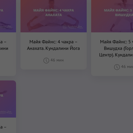
ра –
Майя Файнс: 4 чакра –
Майя Файнс: 5 
лини
Анахата. Кундалини Йога
Вишудха (Гор
Центр). Кундал
46 мин
46 ми
а –