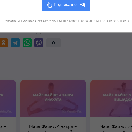
моуважение, сосредоточенность надежность преданность, зазем
Подписаться
ности.»
Реклама: ИП Фунбаю Олег Сергеевич (ИНН 643908114874 ОГРНИП 321645700011461)
сь этим видео
с друзьями!
0
ра –
Майя Файнс: 4 чакра –
Майя Файнс: 5 