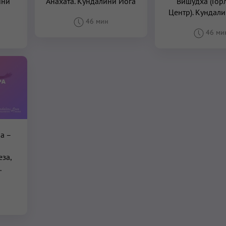
ини
Анахата. Кундалини Йога
Вишудха (Гор
Центр). Кундал
46 мин
46 ми
а –
за,
.