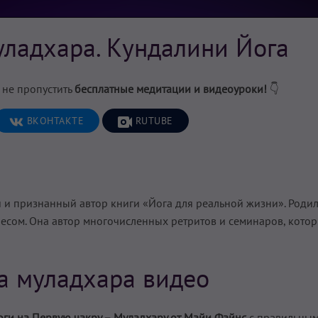
уладхара. Кундалини Йога
 не пропустить
бесплатные медитации и видеоуроки!
👇
ВКОНТАКТЕ
RUTUBE
и и признанный автор книги «Йога для реальной жизни». Родил
есом. Она автор многочисленных ретритов и семинаров, кото
а муладхара видео
ги на Первую чакру – Муладхару от Майи Файнс
с правильны