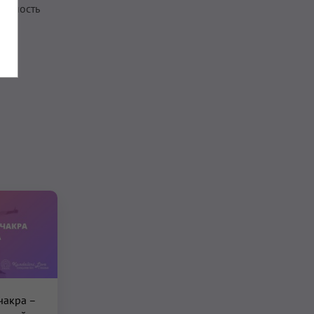
ленность
чакра –