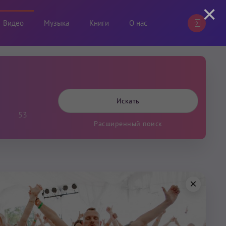
×
Видео
Музыка
Книги
О нас
53
Расширенный поиск
×