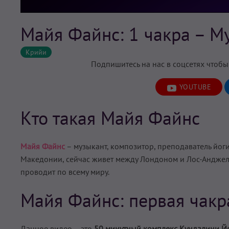
Майя Файнс: 1 чакра – М
Крийи
Подпишитесь на нас в соцсетях чтобы
YOUTUBE
Кто такая Майя Файнс
Майя Файнс
– музыкант, композитор, преподаватель йог
Македонии, сейчас живет между Лондоном и Лос-Анджел
проводит по всему миру.
Майя Файнс: первая чакр
Данное видео – это
50 минутный комплекс Кундалини Йо