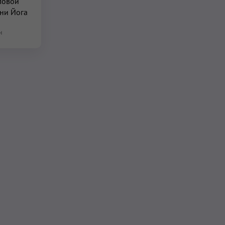
ловой
ини Йога
н