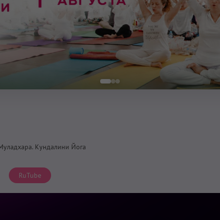
 Муладхара. Кундалини Йога
RuTube