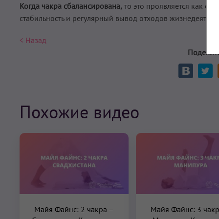
Когда чакра сбалансирована,
то это проявляется как са
стабильность и регулярный вывод отходов жизнедеятель
< Назад
Поделите
Похожие видео
Майя Файнс: 2 чакра –
Майя Файнс: 3 чак