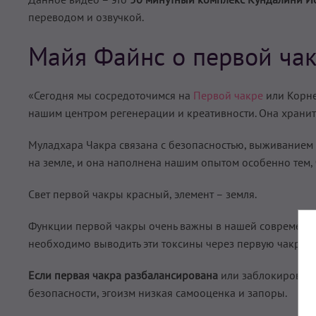
переводом и озвучкой.
Майя Файнс о первой чак
«Сегодня мы сосредоточимся на
Первой чакре
или Корне
нашим центром регенерации и креативности. Она хранит 
Муладхара Чакра связана с безопасностью, выживанием и
на земле, и она наполнена нашим опытом особенно тем, 
Свет первой чакры красный, элемент – земля.
Функции первой чакры очень важны в нашей современн
необходимо выводить эти токсины через первую чакру (ан
Если первая чакра разбалансирована
или заблокирована 
безопасности, эгоизм низкая самооценка и запоры.