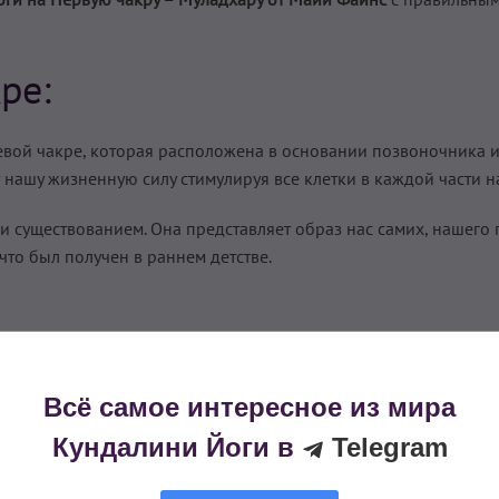
ре:
вой чакре, которая расположена в основании позвоночника и
нашу жизненную силу стимулируя все клетки в каждой части н
 существованием. Она представляет образ нас самих, нашего 
что был получен в раннем детстве.
ой жизни. Будучи окруженными загрязнениями и химикатами 
ус и толстую кишку), чтобы выжить.
Всё самое интересное из мира
это может выражаться как зависимость, недоверчивость страх 
Кундалини Йоги в
Telegram