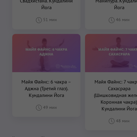
Свадхистана. Кундалини
Манипура. Кундал
Йога
Йога
51 мин
46 мин
Майя Файнс: 6 чакра –
Майя Файнс: 7 чакр
Аджна (Третий глаз).
Сахасрара
Кундалини Йога
(Шишковидная желе
Коронная чакра)
49 мин
Кундалини Йога
48 мин