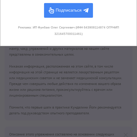
Подписаться
Простая Поза
(Сукхасана)
Реклама: ИП Фунбаю Олег Сергеевич (ИНН 643908114874 ОГРНИП
321645700011461)
Внимание!
Описания всех крий, медитаций, асан, бандх, пранаям,
мантр, чакр, упражнений и других материалов на нашем сайте
представлены в ознакомительных целях.
Никакая информация, расположенная на этом сайте, в том числе
информация на этой странице не является лекарственным рецептом
или медицинским советом и не заменяет медицинской консультации.
Прежде чем совершать любые действия по изменению вашего образа
жизни или рациона питания, проконсультируйтесь с врачом или
лицензированным специалистом.
Помните, что первые шаги в практике Кундалини Йоги рекомендуется
делать под руководством опытного преподавателя.
Описание этого упражнения составлено на основании следующих