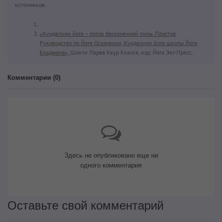
источников:
«Кундалини йога – поток бесконечной силы. Простое
Руководство по Йоге Осознания, Кундалини йоге школы Йоги
Бхаджана»,
Шакти Парва Каур Кхалса, изд: Йога Экс-Пресс,
Комментарии (
0
)
Здесь не опубликовано еще ни
одного комментария
Оставьте свой комментарий