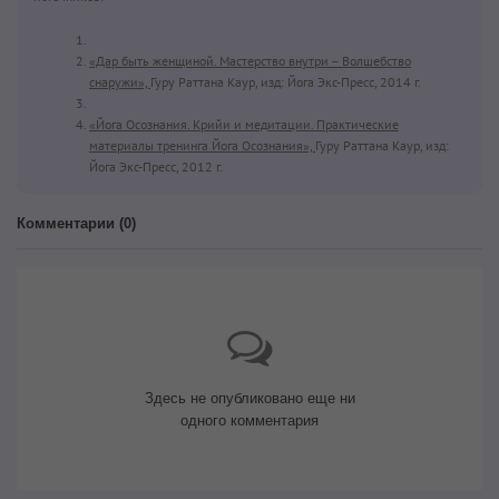
«Дар быть женщиной. Мастерство внутри – Волшебство
снаружи»,
Гуру Раттана Каур, изд: Йога Экс-Пресс, 2014 г.
«Йога Осознания. Крийи и медитации. Практические
материалы тренинга Йога Осознания»,
Гуру Раттана Каур, изд:
Йога Экс-Пресс, 2012 г.
Комментарии (
0
)
Здесь не опубликовано еще ни
одного комментария