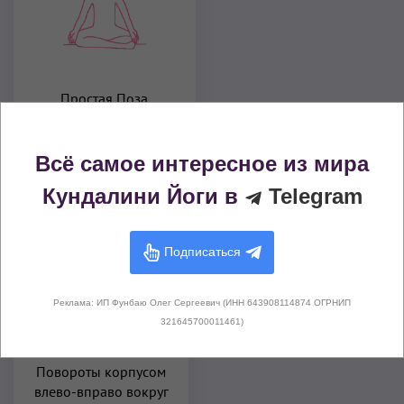
Простая Поза
(Сукхасана)
Всё самое интересное из мира
Другие варианты этого упражнения
Кундалини Йоги в
Telegram
Подписаться
Реклама: ИП Фунбаю Олег Сергеевич (ИНН 643908114874 ОГРНИП
321645700011461)
Повороты корпусом
влево-вправо вокруг