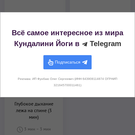
Поза Трупа (Шавасана)
Глубокое дыхание
Всё самое интересное из мира
Другие варианты этого упражнения
Кундалини Йоги в
Telegram
Подписаться
Реклама: ИП Фунбаю Олег Сергеевич (ИНН 643908114874 ОГРНИП
321645700011461)
Глубокое дыхание
лежа на спине (3
мин)
3 мин
–
3 мин