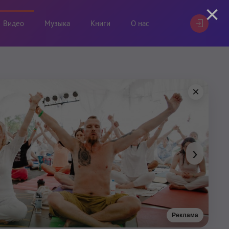
×
Видео
Музыка
Книги
О нас
×
›
Реклама