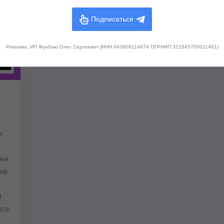
Подписаться
Реклама: ИП Фунбаю Олег Сергеевич (ИНН 643908114874 ОГРНИП 321645700011461)
в
они
ие
й
все