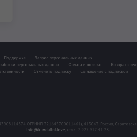
Поддержка
Запрос персональных данных
работки персональных данных
Оплата и возврат
Возврат сред
етственности
Отменить подписку
Соглашение с подпиской
 643908114874 ОГРНИП 321645700011461),
413043, Россия, Саратовская
info@kundalini.love
, тел.: +7 927 917 41 28.