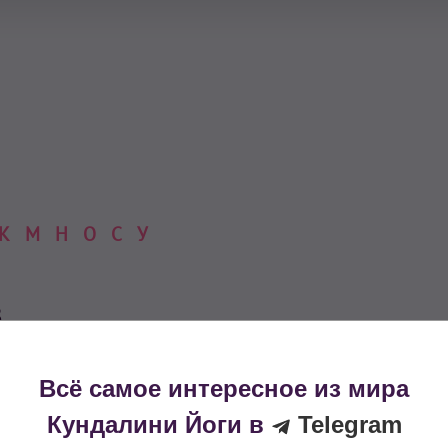
К
М
Н
О
С
У
в
Всё самое интересное из мира
Кундалини Йоги в
Telegram