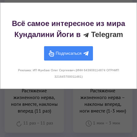
Всё самое интересное из мира
Другие варианты этого упражнения
Кундалини Йоги в
Telegram
Подписаться
Реклама: ИП Фунбаю Олег Сергеевич (ИНН 643908114874 ОГРНИП
321645700011461)
Растяжение
Растяжение
жизненного нерва,
жизненного нерва –
ноги вместе, наклоны
наклоны вперед,
вперед (11 раз)
ноги вместе (1-3 мин)
11 раз
–
11 раз
1 мин
–
3 мин