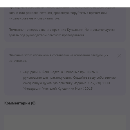
или медицинским советом и не заменяет медицинской консультации.
Прежде чем совершать любые действия по изменению вашего образа
жизни или рациона питания, проконсультируйтесь с врачом или
лицензированным специалистом.
Помните, что первые шаги в практике Кундалини Йоги рекомендуется
делать под руководством опытного преподавателя.
Описание этого упражнения составлено на основании следующих
источников:
«Кундалини йога. Садхана. Основные принципы и
руководство для практикующих. Создайте вашу собственную
ежедневную духовную практику. Издание 2-е», изд.: РОО
"Федерация Учителей Кундалини Йоги", 2015 г.
Комментарии (
0
)