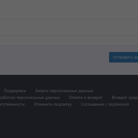
Отправить к
Поддержка
Запрос персональных данных
работки персональных данных
Оплата и возврат
Возврат сред
етственности
Отменить подписку
Соглашение с подпиской