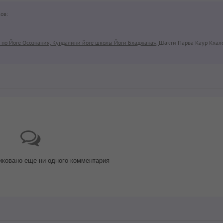
ов:
о по Йоге Осознания, Кундалини йоге школы Йоги Бхаджана»,
Шакти Парва Каур Кхалс
иковано еще ни одного комментария