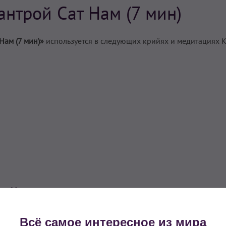
антрой Сат Нам (7 мин)
Нам (7 мин)»
используется в следующих крийях и медитациях 
 Йоги из этого упражнения
Всё самое интересное из мира