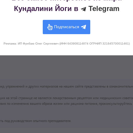
Кундалини Йоги в
Telegram
ев
Подписаться
Реклама: ИП Фунбаю Олег Сергеевич (ИНН 643908114874 ОГРНИП 321645700011461)
чакр, упражнений и других материалов на нашем сайте представлены в ознакомительн
ция на этой странице не является лекарственным рецептом или медицинским совето
вия по изменению вашего образа жизни или рациона питания, проконсультируйтесь 
ть под руководством опытного преподавателя.