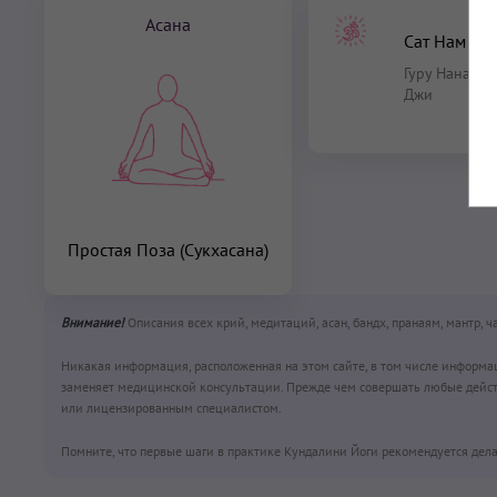
Асана
Сат Нам
Гуру Нанак Д
Джи
Простая Поза (Сукхасана)
Внимание!
Описания всех крий, медитаций, асан, бандх, пранаям, мантр, 
Никакая информация, расположенная на этом сайте, в том числе информа
заменяет медицинской консультации. Прежде чем совершать любые дейст
или лицензированным специалистом.
Помните, что первые шаги в практике Кундалини Йоги рекомендуется дела