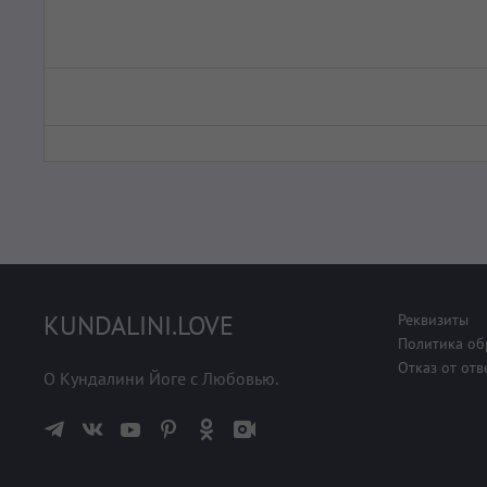
KUNDALINI.LOVE
Реквизиты
Политика об
Отказ от отв
О Кундалини Йоге с Любовью.