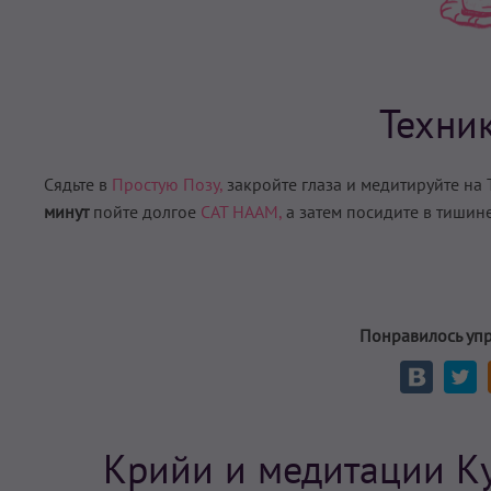
Техни
Сядьте в
Простую Позу,
закройте глаза и медитируйте на 
минут
пойте долгое
САТ НААМ,
а затем посидите в тишине
Понравилось уп
Крийи и медитации К