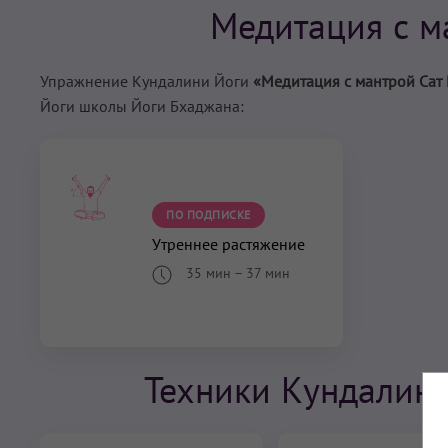
Медитация с м
Упражнение Кундалини Йоги
«Медитация с мантрой Сат 
Йоги школы Йоги Бхаджана:
ПО ПОДПИСКЕ
Утреннее растяжение
35 мин
–
37 мин
Техники Кундалини