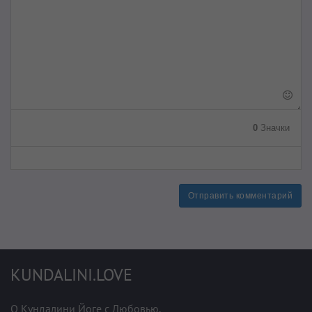
0
Значки
Отправить комментарий
KUNDALINI.LOVE
О Кундалини Йоге с Любовью.