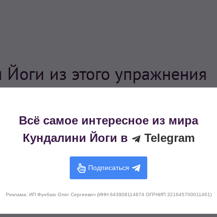
 Йоги из этого упражнения
Всё самое интересное из мира
Кундалини Йоги в
Telegram
Подписаться
Реклама: ИП Фунбаю Олег Сергеевич (ИНН 643908114874 ОГРНИП 321645700011461)