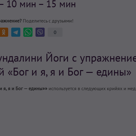
– 10 мин – 15 мин
ражнение?
Поделитесь с друзьями!
0
ундалини Йоги с упражнени
 «Бог и я, я и Бог — едины»
 я, я и Бог — едины»»
используется в следующих крийях и ме