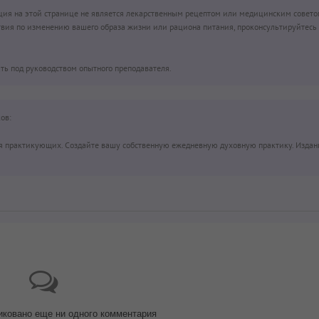
ция на этой странице не является лекарственным рецептом или медицинским совето
вия по изменению вашего образа жизни или рациона питания, проконсультируйтесь 
ть под руководством опытного преподавателя.
ов:
ля практикующих. Создайте вашу собственную ежедневную духовную практику. Издани
иковано еще ни одного комментария