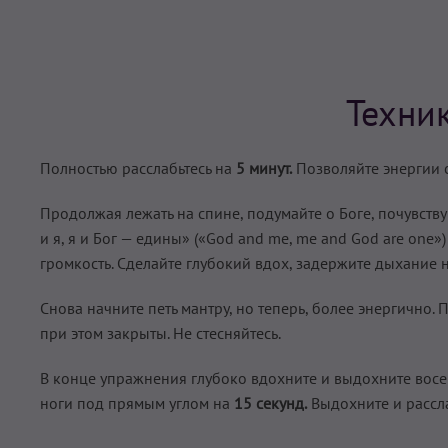
Техни
Полностью расслабьтесь на
5 минут.
Позволяйте энергии с
Продолжая лежать на спине, подумайте о Боге, почувству
и я, я и Бог — едины» («God and mе, mе and God are one
громкость. Сделайте глубокий вдох, задержите дыхание 
Снова начните петь мантру, но теперь, более энергично. 
при этом закрыты. Не стесняйтесь.
В конце упражнения глубоко вдохните и выдохните восем
ноги под прямым углом на
15 секунд.
Выдохните и рассла