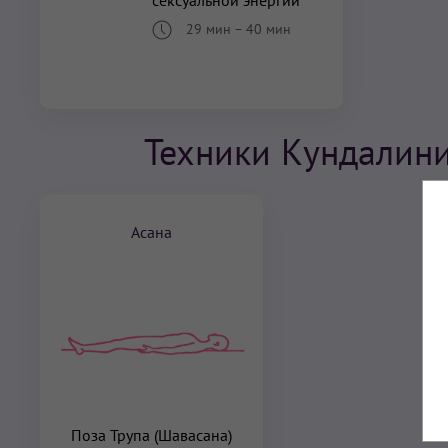
29 мин
–
40 мин
Техники Кундалини
Асана
Поза Трупа (Шавасана)