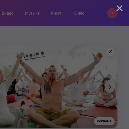
×
Видео
Музыка
Книги
О нас
×
›
Реклама