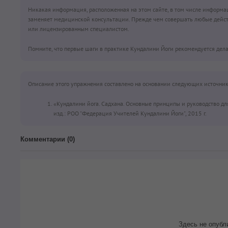
Никакая информация, расположенная на этом сайте, в том числе информа
заменяет медицинской консультации. Прежде чем совершать любые дейст
или лицензированным специалистом.
Помните, что первые шаги в практике Кундалини Йоги рекомендуется дела
Описание этого упражнения составлено на основании следующих источник
«Кундалини йога. Садхана. Основные принципы и руководство д
изд.: РОО "Федерация Учителей Кундалини Йоги", 2015 г.
Комментарии (
0
)
Здесь не опубл