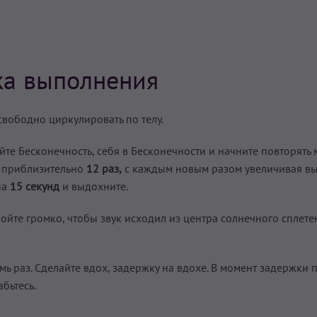
ка выполнения
вободно циркулировать по телу.
йте Бесконечность, себя в Бесконечности и начните повторять 
») приблизительно
12 раз,
с каждым новым разом увеличивая вы
на
15 секунд
и выдохните.
Пойте громко, чтобы звук исходил из центра солнечного сплетен
ь раз. Сделайте вдох, задержку на вдохе. В момент задержки
бьтесь.