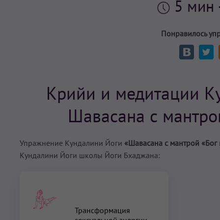
5 мин
Понравилось уп
Крийи и медитации К
Шавасана с мантрой
Упражнение Кундалини Йоги
«Шавасана с мантрой «Бог и
Кундалини Йоги школы Йоги Бхаджана:
Трансформация
сексуальной энергии