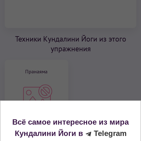
Техники Кундалини Йоги из этого
упражнения
Пранаяма
Всё самое интересное из мира
Глубокое дыхание
Кундалини Йоги в
Telegram