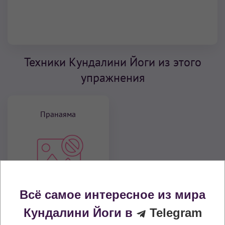
Техники Кундалини Йоги из этого
упражнения
Пранаяма
Всё самое интересное из мира
Глубокое дыхание
Кундалини Йоги в
Telegram