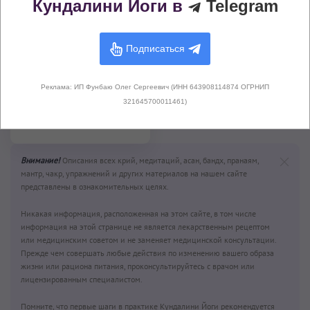
Кундалини Йоги в
Telegram
Подписаться
Горловой замок
Реклама: ИП Фунбаю Олег Сергеевич (ИНН 643908114874 ОГРНИП
(Джаваландхара
321645700011461)
Бандха)
Внимание!
Описания всех крий, медитаций, асан, бандх, пранаям,
мантр, чакр, упражнений и других материалов на нашем сайте
представлены в ознакомительных целях.
Никакая информация, расположенная на этом сайте, в том числе
информация на этой странице не является лекарственным рецептом
или медицинским советом и не заменяет медицинской консультации.
Прежде чем совершать любые действия по изменению вашего образа
жизни или рациона питания, проконсультируйтесь с врачом или
лицензированным специалистом.
Помните, что первые шаги в практике Кундалини Йоги рекомендуется