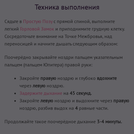
Техника выполнения
Сядьте в
Простую Позу
с прямой спиной, выполните
легкий
Горловой Замок
и приподними­те грудную клетку.
Сосредоточьте внимание на Точке Межбровья, над
переносицей и начните дышать следующим образом:
Поочерёдно закрывайте ноздри пальцем указательным
пальцем (пальцем Юпитера) правой руки:
Закройте
правую
ноздрю и глубоко
вдохните
через
левую
ноздрю.
Задержите дыхание
на
45 секунд.
Закройте
левую
ноздрю и выдохни­те через
правую
ноздрю, разбив выдох на
4
равные части.
Продолжайте такое пооче­рёдное дыхание
3-4 минуты.