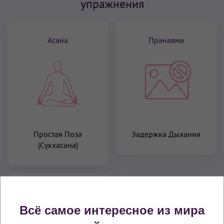
упражнения
Асана
Пранаяма
Простая Поза
Задержка Дыхания
(Сукхасана)
Замок
Всё самое интересное из мира