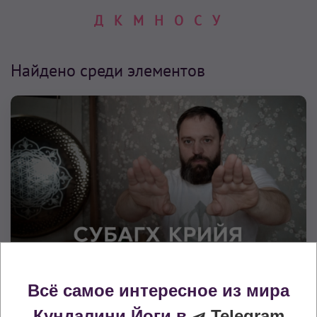
Д
К
М
Н
О
С
У
Найдено среди элементов
Всё самое интересное из мира
Медитации
Кундалини Йоги в
Telegram