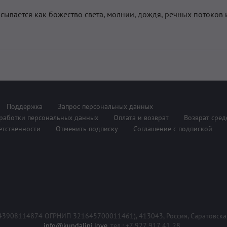
сывается как божество света, молнии, дождя, речных потоков 
Поддержка
Запрос персональных данных
работки персональных данных
Оплата и возврат
Возврат сред
етственности
Отменить подписку
Соглашение с подпиской
 643908114874 ОГРНИП 321645700011461),
413043, Россия, Саратовская
info@kundalini.love
, тел.: +7 927 917 41 28.