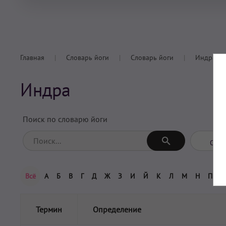
Главная
Словарь йоги
Словарь йоги
Индра
Индра
Поиск по словарю йоги
Всё
А
Б
В
Г
Д
Ж
З
И
Й
К
Л
М
Н
П
С
Термин
Определение