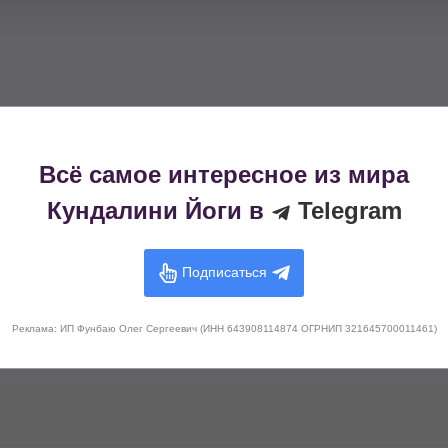
Всё самое интересное из мира
Кундалини Йоги в
Telegram
Подписаться
Реклама: ИП Фунбаю Олег Сергеевич (ИНН 643908114874 ОГРНИП 321645700011461)
Т
У
Ф
Ч
Ш
Э
3