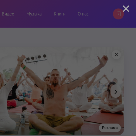
×
Видео
Музыка
Книги
О нас
×
›
Реклама