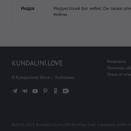
Индра
Индуистский бог небес. Он также опи
войны.
KUNDALINI.LOVE
Реквизиты
Политика об
Отказ от отв
О Кундалини Йоге с Любовью.
©2020-2025 Kundalini.Love, ИП Фунбаю Олег Сергеевич (ИНН