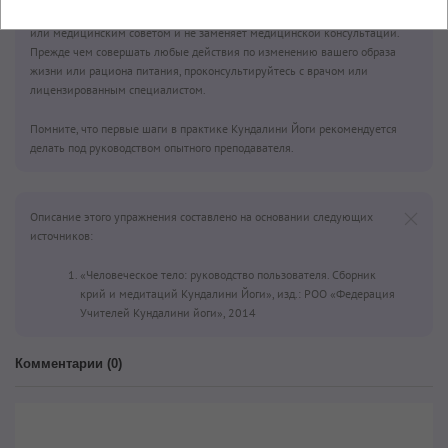
информация на этой странице не является лекарственным рецептом
или медицинским советом и не заменяет медицинской консультации.
Прежде чем совершать любые действия по изменению вашего образа
жизни или рациона питания, проконсультируйтесь с врачом или
лицензированным специалистом.
Помните, что первые шаги в практике Кундалини Йоги рекомендуется
делать под руководством опытного преподавателя.
Описание этого упражнения составлено на основании следующих
источников:
«Человеческое тело: руководство пользователя. Сборник
крий и медитаций Кундалини Йоги», изд.: POO «Федерация
Учителей Кундалини йоги», 2014
Комментарии (
0
)