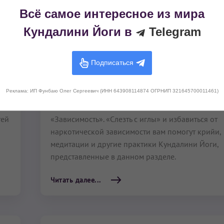
Всё самое интересное из мира
Л
М
Н
О
П
Р
С
Т
У
Ф
Э
Я
Кундалини Йоги в
Telegram
х
Избавление от наркотической
Подписаться
зависимости
Реклама: ИП Фунбаю Олег Сергеевич (ИНН 643908114874 ОГРНИП 321645700011461)
Избавление от наркотической зависимости
– од
эффектов Кундалини Йоги, относящийся к катег
тей
«Зависимость». «Слезть с иглы» и избавиться от
наркотической зависимости вам помогут крийи,
медитации и другие практики Кундалини Йоги,
представленные в данном разделе.
Читать далее...