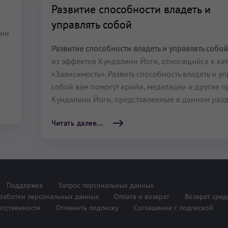
Развитие способности владеть и
управлять собой
ини
Развитие способности владеть и управлять собо
и
из эффектов Кундалини Йоги, относящийся к ка
«Зависимость». Развить способность владеть и уп
собой вам помогут крийи, медитации и другие п
Кундалини Йоги, представленные в данном разд
Читать далее...
Поддержка
Запрос персональных данных
работки персональных данных
Оплата и возврат
Возврат сред
етственности
Отменить подписку
Соглашение с подпиской