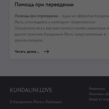
Помощь при переедании
Помощь при переедании
– один из эффектов Кундал
Йоги, относящийся к категории «Зависимость».
Преодолеть тягу к еде вам помогут крийи, медитации 
другие практики Кундалини Йоги, представленные в
данном разделе.
Читать далее...
KUNDALINI.LOVE
Реквизиты
Политика об
Отказ от отв
О Кундалини Йоге с Любовью.