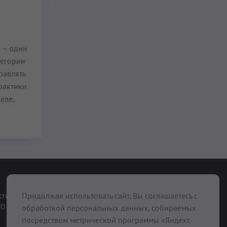
й
– один
тегории
равлять
рактики
еле.
При поддержке
Продолжая использовать сайт, Вы соглашаетесь с
ств
О нас
обработкой персональных данных, собираемых
посредством метрической программы «Яндекс