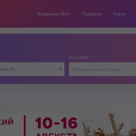
Кундалини Йога
Подписка
Курсы
Из крийи