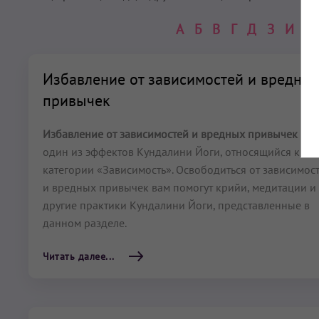
А
Б
В
Г
Д
З
И
К
Избавление от зависимостей и вредны
привычек
Избавление от зависимостей и вредных привычек
–
один из эффектов Кундалини Йоги, относящийся к
категории «Зависимость». Освободиться от зависимос
и вредных привычек вам помогут крийи, медитации и
другие практики Кундалини Йоги, представленные в
данном разделе.
Читать далее...