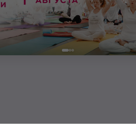
ика
Кундалини Йоги.
Сюда мы включили все эффекты от медитац
ки можно объединить в группу
«Зависимость».