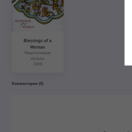
Blessings of a
Woman
Медитативная
музыка
2008
Комментарии (
0
)