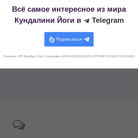
Всё самое интересное из мира
Кундалини Йоги в
Telegram
Подписаться
Реклама: ИП Фунбаю Олег Сергеевич (ИНН 643908114874 ОГРНИП 321645700011461)