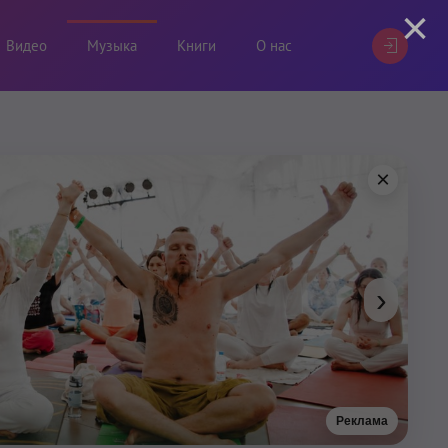
×
Видео
Музыка
Книги
О нас
×
›
Реклама