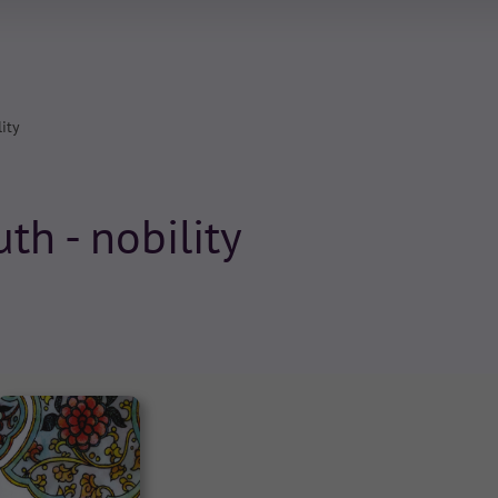
lity
th - nobility