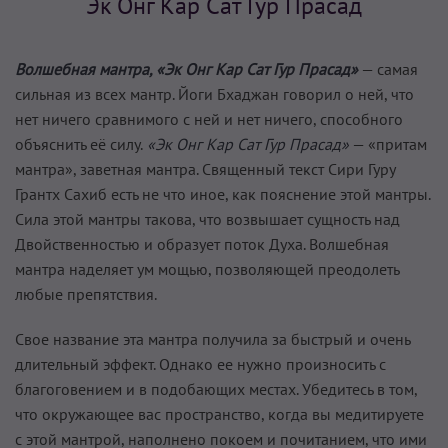
Эк Онг Кар Сат Гур Прасад
Волшебная мантра, «Эк Онг Кар Сат Гур Прасад»
— самая
сильная из всех мантр. Йоги Бхаджан говорил о ней, что
нет ничего сравнимого с ней и нет ничего, способного
объяснить её силу.
«Эк Онг Кар Сат Гур Прасад»
— «притам
мантра», заветная мантра. Священный текст Сири Гуру
Грантх Сахиб есть не что иное, как пояснение этой мантры.
Сила этой мантры такова, что возвышает сущность над
Двойственностью и образует поток Духа. Волшебная
мантра наделяет ум мощью, позволяющей преодолеть
любые препятствия.
Свое название эта мантра получила за быстрый и очень
длительный эффект. Однако ее нужно произносить с
благоговением и в подобающих местах. Убедитесь в том,
что окружающее вас пространство, когда вы медитируете
с этой мантрой, наполнено покоем и почитанием, что ими