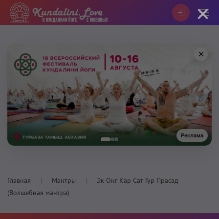
×
×
Реклама
Главная
Мантры
Эк Онг Кар Сат Гур Прасад
(Волшебная мантра)