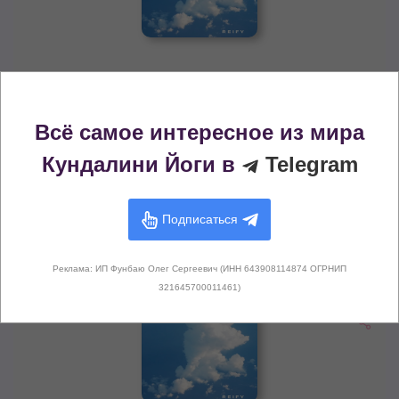
Всё самое интересное из мира
11:36
0:00
Кундалини Йоги в
Telegram
Ek Ong Kar Sat Gur Prasad
— Reify (00:11:36)
Подписаться
Все варианты
Реклама: ИП Фунбаю Олег Сергеевич (ИНН 643908114874 ОГРНИП
321645700011461)