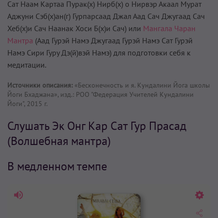
Сат Наам Картаа Пурак(х) Нирб(х) о Нирвэр Акаал Мурат
Аджуни Сэб(х)ан(г) Гурпарсаад Джал Аад Сач Джугаад Сач
Хеб(х)и Сач Наанак Хоси Б(х)и Сач) или
Мангала Чаран
Мантра
(Аад Гурэй Намэ Джугаад Гурэй Намэ Сат Гурэй
Намэ Сири Гуру Дэ(й)вэй Намэ) для подготовки себя к
медитации.
Источники описания:
«Бесконечность и я. Кундалини Йога школы
Йоги Бхаджана», изд.: РОО "Федерация Учителей Кундалини
Йоги", 2015 г.
Слушать Эк Онг Кар Сат Гур Прасад
(Волшебная мантра)
В медленном темпе