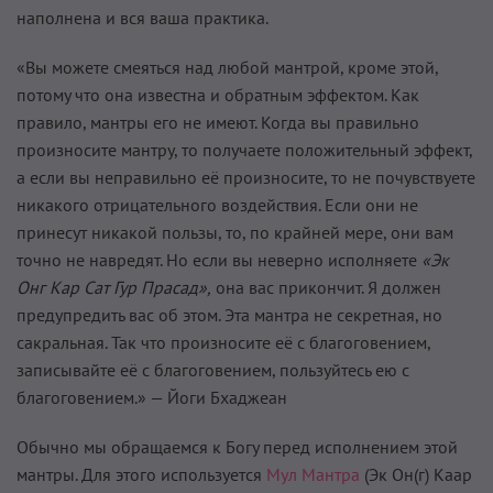
наполнена и вся ваша практика.
«Вы можете смеяться над любой мантрой, кроме этой,
потому что она известна и обратным эффектом. Как
правило, мантры его не имеют. Когда вы правильно
произносите мантру, то получаете положительный эффект,
а если вы неправильно её произносите, то не почувствуете
никакого отрицательного воздействия. Если они не
принесут никакой пользы, то, по крайней мере, они вам
точно не навредят. Но если вы неверно исполняете
«Эк
Онг Кар Сат Гур Прасад»,
она вас прикончит. Я должен
предупредить вас об этом. Эта мантра не секретная, но
сакральная. Так что произносите её с благоговением,
записывайте её с благоговением, пользуйтесь ею с
благоговением.» — Йоги Бхаджеан
Обычно мы обращаемся к Богу перед исполнением этой
мантры. Для этого используется
Мул Мантра
(Эк Он(г) Каар