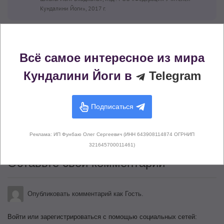
Кундалини Йоги», 2017 г.
Комментарии (
0
)
Всё самое интересное из мира
Кундалини Йоги в
Telegram
Подписаться
Здесь не опубликовано еще ни
одного комментария
Реклама: ИП Фунбаю Олег Сергеевич (ИНН 643908114874 ОГРНИП
321645700011461)
Оставьте свой комментарий
Опубликовать комментарий как Гость.
Войти или зарегистрироваться с помощью социальных сетей: