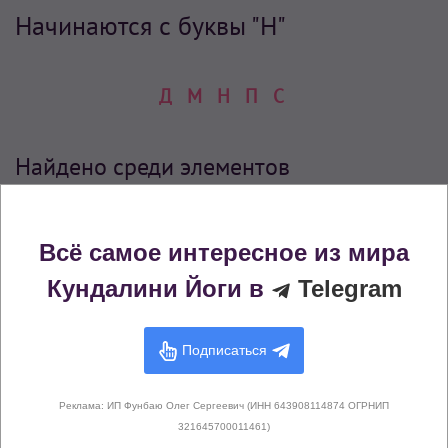
Начинаются с буквы "Н"
Д
М
Н
П
С
Найдено среди элементов
Всё самое интересное из мира
Кундалини Йоги в
Telegram
Подписаться
Реклама: ИП Фунбаю Олег Сергеевич (ИНН 643908114874 ОГРНИП
Нью-эйдж
321645700011461)
Исполнители:
Ahimsa
,