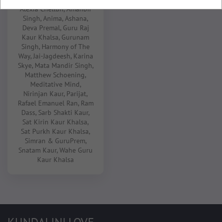
Alexia Chellun
,
Amanbir
Singh
,
Anima
,
Ashana
,
Deva Premal
,
Guru Raj
Kaur Khalsa
,
Gurunam
Singh
,
Harmony of The
Way
,
Jai-Jagdeesh
,
Karina
Skye
,
Mata Mandir Singh
,
Matthew Schoening
,
Meditative Mind
,
Nirinjan Kaur
,
Parijat
,
Rafael Emanuel Ran
,
Ram
Dass
,
Sarb Shakti Kaur
,
Sat Kirin Kaur Khalsa
,
Sat Purkh Kaur Khalsa
,
Simran & GuruPrem
,
Snatam Kaur
,
Wahe Guru
Kaur Khalsa