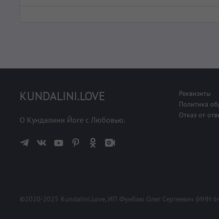
KUNDALINI.LOVE
Реквизиты
Политика об
Отказ от отв
О Кундалини Йоге с Любовью.
©2020-2025 Kundalini.Love, ИП Фунбаю Олег Сергеевич (ИНН