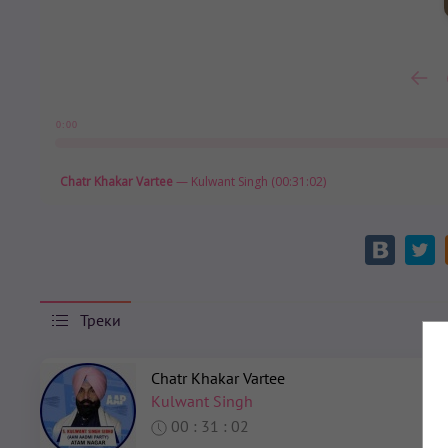
0:00
Chatr Khakar Vartee
— Kulwant Singh (00:31:02)
Треки
Chatr Khakar Vartee
Kulwant Singh
00 : 31 : 02