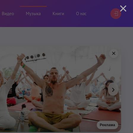
×
Видео
Музыка
Книги
О нас
×
›
Реклама