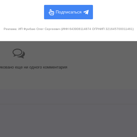
Подписаться
Реклама: ИП Фунбаю Олег Сергеевич (ИНН 643908114874 ОГРНИП 321645700011461)
иковано еще ни одного комментария