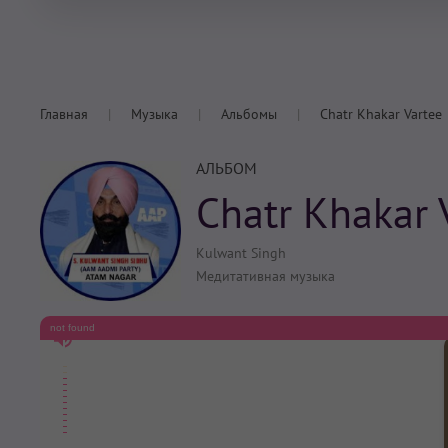
Главная
Музыка
Альбомы
Chatr Khakar Vartee
АЛЬБОМ
Chatr Khakar 
Kulwant Singh
Медитативная музыка
not found