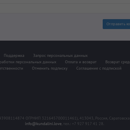
Отправить к
Поддержка
Запрос персональных данных
работки персональных данных
Оплата и возврат
Возврат сред
етственности
Отменить подписку
Соглашение с подпиской
 643908114874 ОГРНИП 321645700011461),
413043, Россия, Саратовская
info@kundalini.love
, тел.: +7 927 917 41 28.