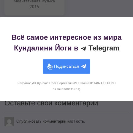
Медитативная музыка
2015
Комментарии (
0
)
Всё самое интересное из мира
Кундалини Йоги в
Telegram
Подписаться
Здесь не опубликовано еще ни
одного комментария
Реклама: ИП Фунбаю Олег Сергеевич (ИНН 643908114874 ОГРНИП
321645700011461)
Оставьте свой комментарий
Опубликовать комментарий как Гость.