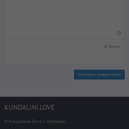
0
Значки
Отправить комментарий
KUNDALINI.LOVE
О Кундалини Йоге с Любовью.