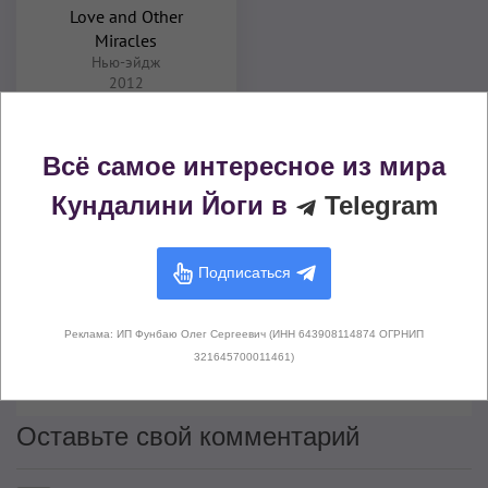
Love and Other
Miracles
Нью-эйдж
2012
Комментарии (
0
)
Всё самое интересное из мира
Кундалини Йоги в
Telegram
Подписаться
Здесь не опубликовано еще ни
Реклама: ИП Фунбаю Олег Сергеевич (ИНН 643908114874 ОГРНИП
одного комментария
321645700011461)
Оставьте свой комментарий